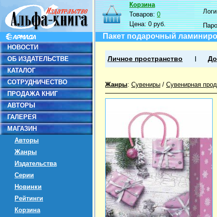
Корзина
Логин
Товаров:
0
Цена:
0 руб.
Пар
Пакет подарочный ламинир
НОВОСТИ
ОБ ИЗДАТЕЛЬСТВЕ
Личное пространство
До
КАТАЛОГ
СОТРУДНИЧЕСТВО
Жанры
:
Сувениры
/
Сувенирная прод
ПРОДАЖА КНИГ
АВТОРЫ
ГАЛЕРЕЯ
МАГАЗИН
Авторы
Жанры
Издательства
Серии
Новинки
Рейтинги
Корзина