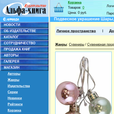
Корзина
Логин
Товаров:
0
Цена:
0 руб.
Пар
Подвесное украшение Шары, 
НОВОСТИ
ОБ ИЗДАТЕЛЬСТВЕ
Личное пространство
До
КАТАЛОГ
СОТРУДНИЧЕСТВО
Жанры
:
Сувениры
/
Сувенирная прод
ПРОДАЖА КНИГ
АВТОРЫ
ГАЛЕРЕЯ
МАГАЗИН
Авторы
Жанры
Издательства
Серии
Новинки
Рейтинги
Корзина