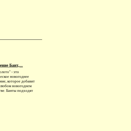
ние Бант,...
олото" - это
ческое новогоднее
ние, которое добавит
в любом новогоднем
тве. Банты подходят