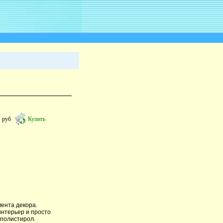
4
руб
Купить
ента декора.
интерьер и просто
 полистирол.