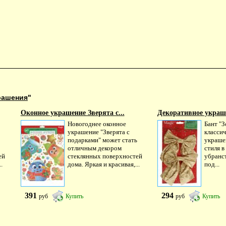
рашения
"
Оконное украшение Зверята с...
Декоративное украше
Новогоднее оконное
Бант "З
украшение "Зверята с
класси
подарками" может стать
украше
отличным декором
стиля 
ей
стеклянных поверхностей
убранс
.
дома. Яркая и красивая,...
под...
391
294
руб
Купить
руб
Купить