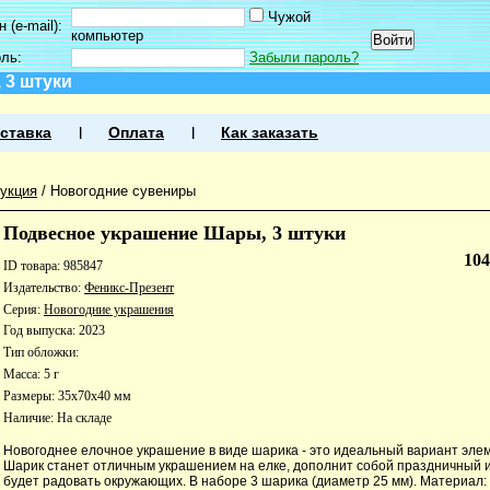
Чужой
 (e-mail):
компьютер
оль:
Забыли пароль?
 3 штуки
ставка
Оплата
Как заказать
укция
/
Новогодние сувениры
Подвесное украшение Шары, 3 штуки
10
ID товара: 985847
Издательство:
Феникс-Презент
Серия:
Новогодние украшения
Год выпуска: 2023
Тип обложки:
Масса: 5 г
Размеры: 35x70x40 мм
Наличие:
На складе
Новогоднее елочное украшение в виде шарика - это идеальный вариант элем
Шарик станет отличным украшением на елке, дополнит собой праздничный 
будет радовать окружающих. В наборе 3 шарика (диаметр 25 мм). Материал: