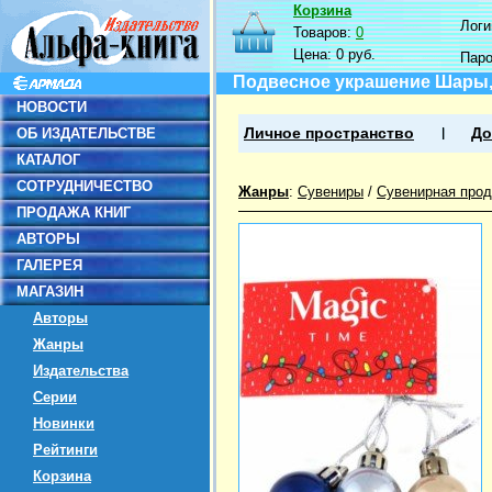
Корзина
Логин
Товаров:
0
Цена:
0 руб.
Пар
Подвесное украшение Шары,
НОВОСТИ
ОБ ИЗДАТЕЛЬСТВЕ
Личное пространство
До
КАТАЛОГ
СОТРУДНИЧЕСТВО
Жанры
:
Сувениры
/
Сувенирная прод
ПРОДАЖА КНИГ
АВТОРЫ
ГАЛЕРЕЯ
МАГАЗИН
Авторы
Жанры
Издательства
Серии
Новинки
Рейтинги
Корзина