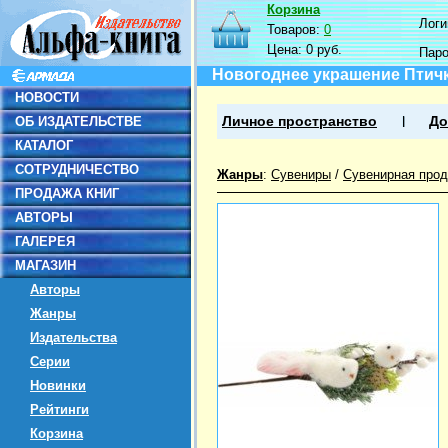
Корзина
Логин
Товаров:
0
Цена:
0 руб.
Пар
Новогоднее украшение Птичк
НОВОСТИ
ОБ ИЗДАТЕЛЬСТВЕ
Личное пространство
До
КАТАЛОГ
СОТРУДНИЧЕСТВО
Жанры
:
Сувениры
/
Сувенирная прод
ПРОДАЖА КНИГ
АВТОРЫ
ГАЛЕРЕЯ
МАГАЗИН
Авторы
Жанры
Издательства
Серии
Новинки
Рейтинги
Корзина