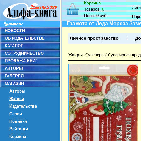
Корзина
Логин
Товаров:
0
Цена:
0 руб.
Пар
Грамота от Деда Мороза Зам
НОВОСТИ
ОБ ИЗДАТЕЛЬСТВЕ
Личное пространство
До
КАТАЛОГ
СОТРУДНИЧЕСТВО
Жанры
:
Сувениры
/
Сувенирная прод
ПРОДАЖА КНИГ
АВТОРЫ
ГАЛЕРЕЯ
МАГАЗИН
Авторы
Жанры
Издательства
Серии
Новинки
Рейтинги
Корзина