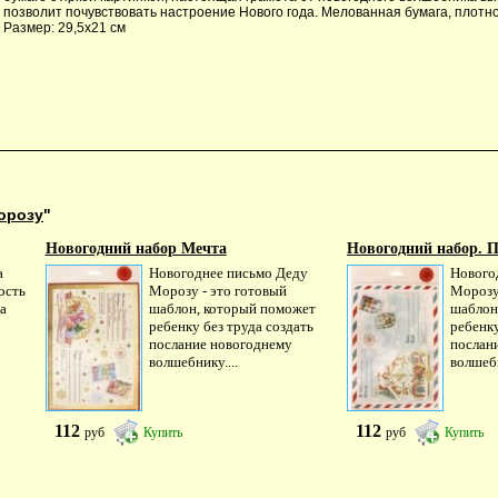
позволит почувствовать настроение Нового года. Мелованная бумага, плотно
Размер: 29,5х21 см
орозу
"
Новогодний набор Мечта
Новогодний набор. П
а
Новогоднее письмо Деду
Нового
ость
Морозу - это готовый
Морозу
а
шаблон, который поможет
шаблон
ребенку без труда создать
ребенку
послание новогоднему
послан
волшебнику....
волшебн
112
112
руб
Купить
руб
Купить