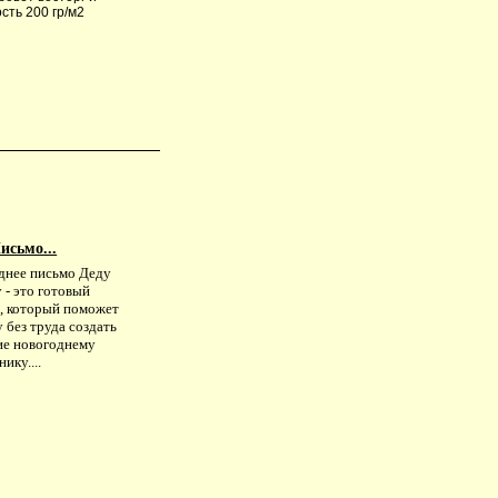
сть 200 гр/м2
исьмо...
днее письмо Деду
 - это готовый
, который поможет
 без труда создать
ие новогоднему
ику....