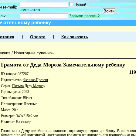
Чужой
 (e-mail):
компьютер
оль:
Забыли пароль?
ечательному ребенку
ставка
Оплата
Как заказать
укция
/
Новогодние сувениры
Грамота от Деда Мороза Замечательному ребенку
11
ID товара: 987267
Издательство:
Феникс-Презент
Серия:
Письма Деду Морозу
Год выпуска: 2023
Тип обложки: Blister
Иллюстрации: Цветные
Масса: 20 г
Размеры: 340x215x2 мм
Наличие:
На складе
Грамота от Дедушки Мороза принесет огромную радость ребенку! Выполнен
бумаге с яркой картинкой, настоящая грамота от новогоднего волшебника вы