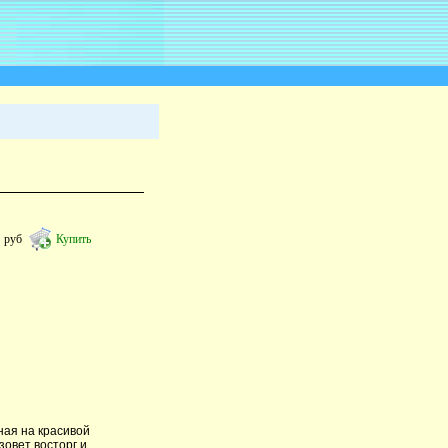
9
руб
Купить
ная на красивой
зовет восторг и