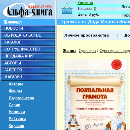
Корзина
Логин
Товаров:
0
Цена:
0 руб.
Пар
Грамота от Деда Мороза Зва
НОВОСТИ
ОБ ИЗДАТЕЛЬСТВЕ
Личное пространство
До
КАТАЛОГ
СОТРУДНИЧЕСТВО
Жанры
:
Сувениры
/
Сувенирная прод
ПРОДАЖА КНИГ
АВТОРЫ
ГАЛЕРЕЯ
МАГАЗИН
Авторы
Жанры
Издательства
Серии
Новинки
Рейтинги
Корзина