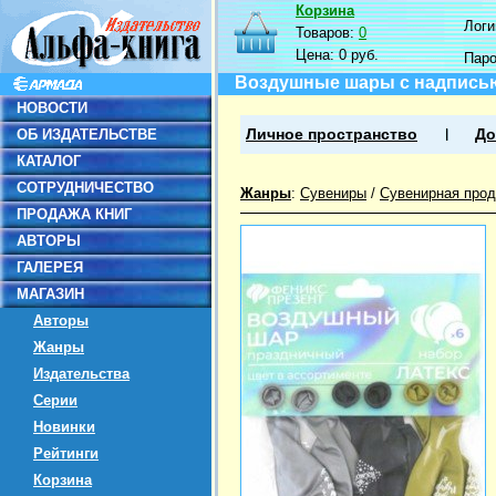
Корзина
Логин
Товаров:
0
Цена:
0 руб.
Пар
Воздушные шары с надписью
НОВОСТИ
ОБ ИЗДАТЕЛЬСТВЕ
Личное пространство
До
КАТАЛОГ
СОТРУДНИЧЕСТВО
Жанры
:
Сувениры
/
Сувенирная прод
ПРОДАЖА КНИГ
АВТОРЫ
ГАЛЕРЕЯ
МАГАЗИН
Авторы
Жанры
Издательства
Серии
Новинки
Рейтинги
Корзина