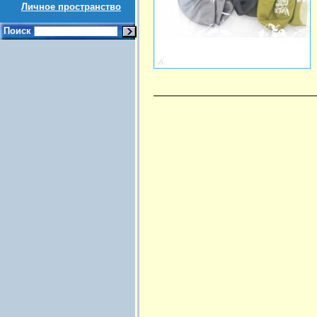
Личное пространство
Поиск