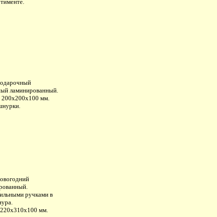
ртименте.
подарочный
ый ламинированный.
: 200х200х100 мм.
шнурки.
новогодний
рованный.
тильными ручками в
нура.
:220х310х100 мм.