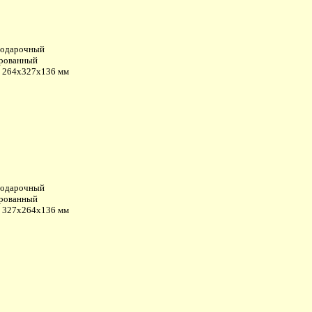
подарочный
рованный
: 264х327х136 мм
подарочный
рованный
: 327х264х136 мм