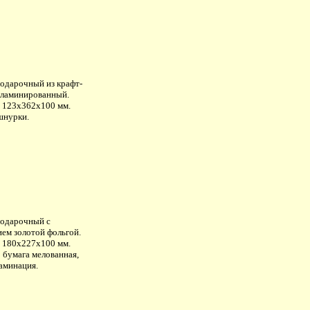
подарочный из крафт-
 ламинированный.
: 123х362х100 мм.
шнурки.
подарочный с
ием золотой фольгой.
: 180х227х100 мм.
 бумага мелованная,
аминация.