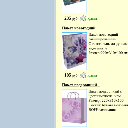
235
руб
Купить
Пакет новогодний...
Пакет новогодний
ламинированный.
С текстильными ручкам
виде шнура.
Размер:220х310х100 мм
185
руб
Купить
Пакет подарочный...
Пакет подарочный с
цветным тиснением.
Размер: 220х310х100
Состав: бумага мелован
ВОРР ламинация.