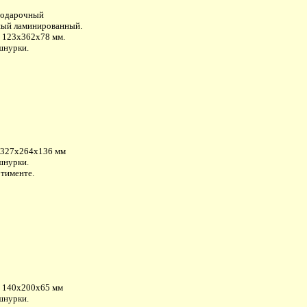
подарочный
ый ламинированный.
: 123х362х78 мм.
шнурки.
:327х264х136 мм
шнурки.
ртименте.
: 140х200х65 мм
шнурки.