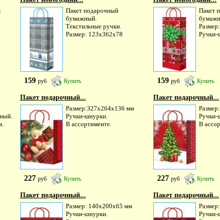
м
Пакет подарочный
Пакет 
бумажный.
бумажн
Текстильные ручки.
Размер
Размер: 123х362х78
Ручки-
159
159
руб
Купить
руб
Купить
Пакет подарочный...
Пакет подарочный...
Размер:327х264х136 мм
Размер
ный.
Ручки-шнурки.
Ручки-
м.
В ассортименте.
В ассо
227
227
руб
Купить
руб
Купить
Пакет подарочный...
Пакет подарочный...
Размер: 140х200х65 мм
Размер
Ручки-шнурки.
Ручки-