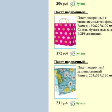
206
руб
Купить
Пакет подарочный...
Пакет подарочный с
тиснением золотой фоль
Размер: 180х227х100 м
Состав: бумага мелован
ВОРР ламинация.
172
руб
Купить
Пакет подарочный...
Пакет подарочный
ламинированный
Размер: 264х327х136 м
211
руб
Купить