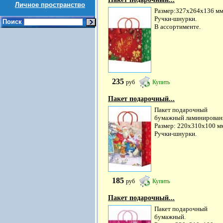
Личное пространство
Размер:327х264х136 м
Ручки-шнурки.
Поиск
В ассортименте.
235
руб
Купить
Пакет подарочный...
Пакет подарочный
бумажный ламинирован
Размер: 220х310х100 м
Ручки-шнурки.
185
руб
Купить
Пакет подарочный...
Пакет подарочный
бумажный.