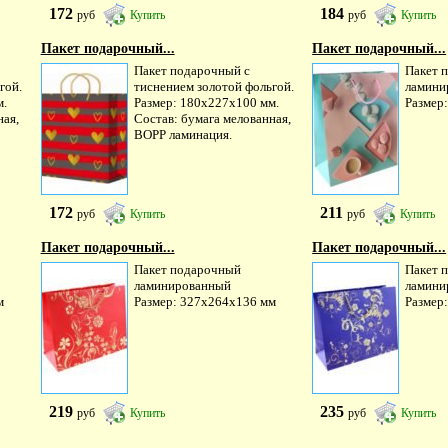
172
184
руб
Купить
руб
Купить
Пакет подарочный...
Пакет подарочный...
Пакет подарочный с
Пакет 
гой.
тиснением золотой фольгой.
ламини
м.
Размер: 180х227х100 мм.
Размер
ная,
Состав: бумага мелованная,
ВОРР ламинация.
172
211
руб
Купить
руб
Купить
Пакет подарочный...
Пакет подарочный...
Пакет подарочный
Пакет 
ламинированный
ламини
м
Размер: 327х264х136 мм
Размер
219
235
руб
Купить
руб
Купить