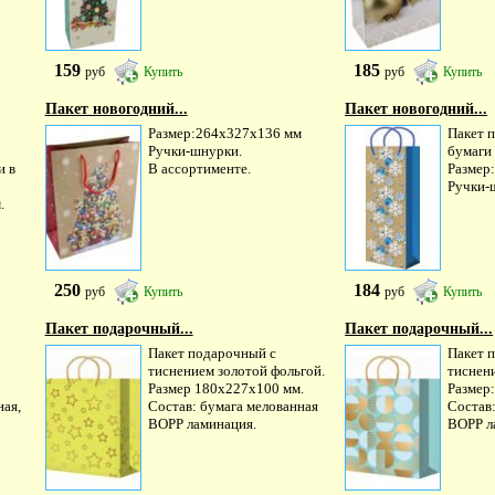
159
185
руб
Купить
руб
Купить
Пакет новогодний...
Пакет новогодний...
Размер:264х327х136 мм
Пакет 
Ручки-шнурки.
бумаги
и в
В ассортименте.
Размер
Ручки-
.
250
184
руб
Купить
руб
Купить
Пакет подарочный...
Пакет подарочный...
Пакет подарочный с
Пакет 
тиснением золотой фольгой.
тиснен
Размер 180х227х100 мм.
Размер
ная,
Состав: бумага мелованная
Состав:
ВОРР ламинация.
ВОРР л