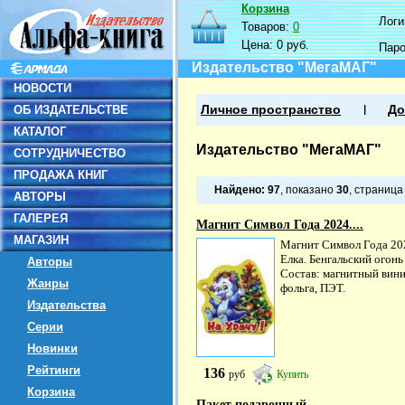
Корзина
Логин
Товаров:
0
Цена:
0 руб.
Пар
Издательство "МегаМАГ"
НОВОСТИ
ОБ ИЗДАТЕЛЬСТВЕ
Личное пространство
До
КАТАЛОГ
Издательство "МегаМАГ"
СОТРУДНИЧЕСТВО
ПРОДАЖА КНИГ
Найдено:
97
, показано
30
, страниц
АВТОРЫ
ГАЛЕРЕЯ
Магнит Символ Года 2024....
МАГАЗИН
Магнит Символ Года 20
Елка. Бенгальский огонь
Авторы
Состав: магнитный вини
Жанры
фольга, ПЭТ.
Издательства
Серии
Новинки
Рейтинги
136
руб
Купить
Корзина
Пакет подарочный...