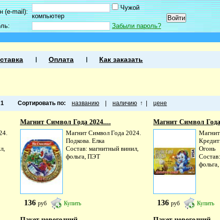
Чужой
 (e-mail):
компьютер
оль:
Забыли пароль?
ставка
Оплата
Как заказать
а
1
Сортировать по:
названию
|
наличию
↑
|
цене
Магнит Символ Года 2024....
Магнит Символ Года 
24.
Магнит Символ Года 2024.
Магнит
Подкова. Елка
Кредитк
л,
Состав: магнитный винил,
Огонь
фольга, ПЭТ
Состав
фольга
136
136
руб
Купить
руб
Купить
Пакет новогодний...
Пакет новогодний...