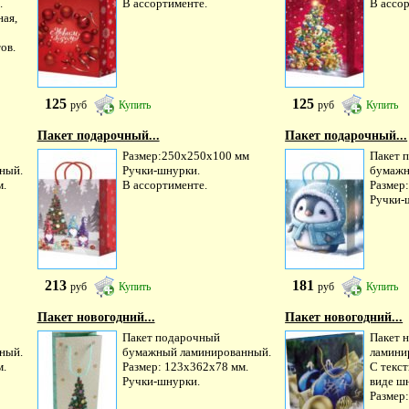
.
В ассортименте.
В ассо
ная,
ов.
125
125
руб
Купить
руб
Купить
Пакет подарочный...
Пакет подарочный...
Размер:250х250х100 мм
Пакет 
ный.
Ручки-шнурки.
бумажн
м.
В ассортименте.
Размер
Ручки-
213
181
руб
Купить
руб
Купить
Пакет новогодний...
Пакет новогодний...
Пакет подарочный
Пакет 
ный.
бумажный ламинированный.
ламини
м.
Размер: 123х362х78 мм.
С текс
Ручки-шнурки.
виде ш
Размер