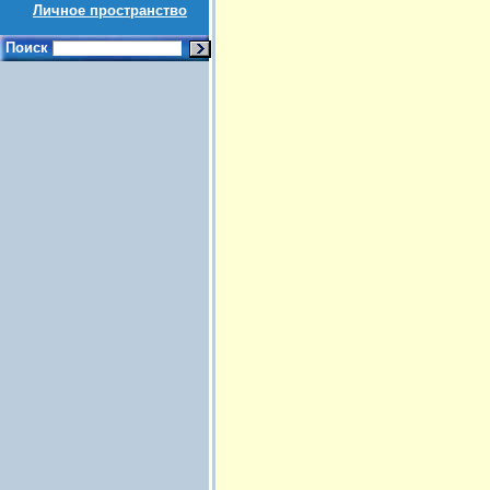
Личное пространство
Поиск