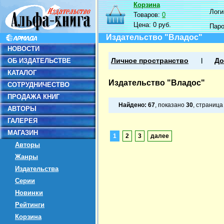
Корзина
Логин
Товаров:
0
Цена:
0 руб.
Пар
Издательство "Владос"
НОВОСТИ
ОБ ИЗДАТЕЛЬСТВЕ
Личное пространство
До
КАТАЛОГ
Издательство "Владос"
СОТРУДНИЧЕСТВО
ПРОДАЖА КНИГ
Найдено:
67
, показано
30
, страниц
АВТОРЫ
ГАЛЕРЕЯ
МАГАЗИН
1
2
3
далее
Авторы
Жанры
Издательства
Серии
Новинки
Рейтинги
Корзина