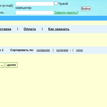
Чужой
 (e-mail):
компьютер
оль:
Забыли пароль?
ставка
Оплата
Как заказать
ца
1
Сортировать по:
названию
|
наличию
↓
|
цене
...
далее