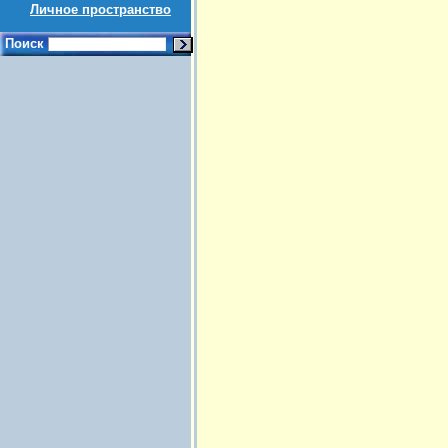
Личное пространство
Поиск