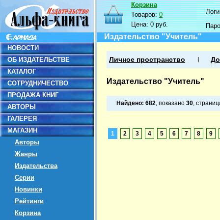
Корзина
Логин
Товаров:
0
Цена:
0 руб.
Пар
Издательство "Учитель"
НОВОСТИ
ОБ ИЗДАТЕЛЬСТВЕ
Личное пространство
До
КАТАЛОГ
Издательство "Учитель"
СОТРУДНИЧЕСТВО
ПРОДАЖА КНИГ
Найдено:
682
, показано
30
, страни
АВТОРЫ
ГАЛЕРЕЯ
МАГАЗИН
1
2
3
4
5
6
7
8
9
Авторы
Жанры
Издательства
Серии
Новинки
Рейтинги
Корзина