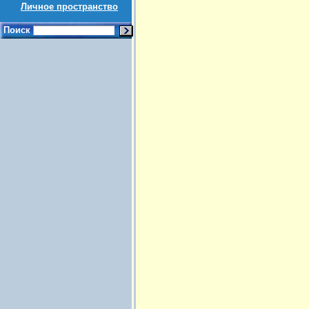
Личное пространство
Поиск