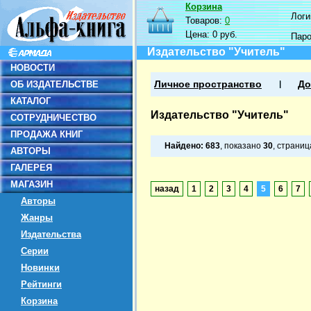
Корзина
Логин
Товаров:
0
Цена:
0 руб.
Пар
Издательство "Учитель"
НОВОСТИ
ОБ ИЗДАТЕЛЬСТВЕ
Личное пространство
До
КАТАЛОГ
Издательство "Учитель"
СОТРУДНИЧЕСТВО
ПРОДАЖА КНИГ
Найдено:
683
, показано
30
, страни
АВТОРЫ
ГАЛЕРЕЯ
МАГАЗИН
назад
1
2
3
4
5
6
7
Авторы
Жанры
Издательства
Серии
Новинки
Рейтинги
Корзина