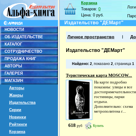
Корзина
Логин
Товаров:
0
Цена:
0 руб.
Пар
Издательство "ДЕМарт"
НОВОСТИ
ОБ ИЗДАТЕЛЬСТВЕ
Личное пространство
До
КАТАЛОГ
Издательство "ДЕМарт"
СОТРУДНИЧЕСТВО
ПРОДАЖА КНИГ
Найдено:
2
, показано
2
, страница
1
АВТОРЫ
ГАЛЕРЕЯ
Туристическая карта MOSCOW...
МАГАЗИН
На карте подробно
показаны: улицы и все
Авторы
достопримечательности
Жанры
гостиницы, парки
отдыха.
Издательства
Дополнительно: схема
Серии
метрополитена г....
Новинки
Рейтинги
618
руб
Купить
Корзина