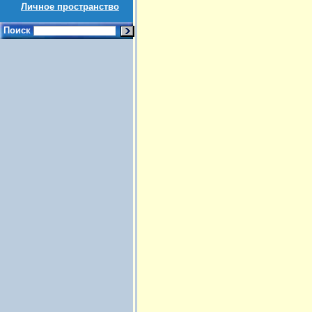
Личное пространство
Поиск