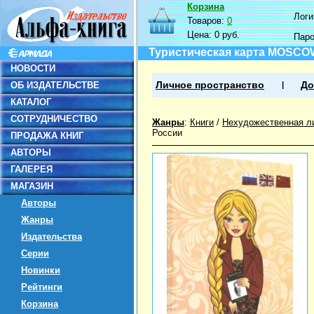
Корзина
Логин
Товаров:
0
Цена:
0 руб.
Пар
Туристическая карта MOSCO
НОВОСТИ
ОБ ИЗДАТЕЛЬСТВЕ
Личное пространство
До
КАТАЛОГ
СОТРУДНИЧЕСТВО
Жанры
:
Книги
/
Нехудожественная л
России
ПРОДАЖА КНИГ
АВТОРЫ
ГАЛЕРЕЯ
МАГАЗИН
Авторы
Жанры
Издательства
Серии
Новинки
Рейтинги
Корзина