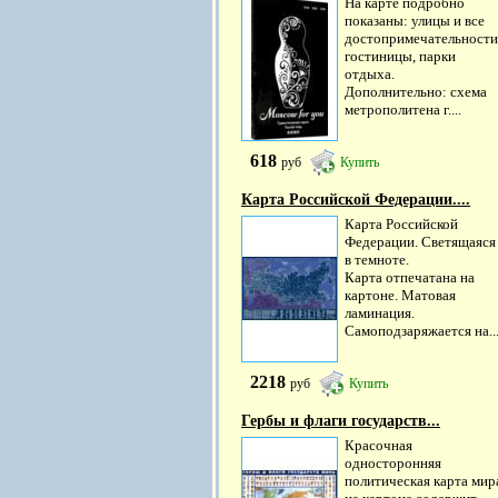
На карте подробно
показаны: улицы и все
достопримечательности
гостиницы, парки
отдыха.
Дополнительно: схема
метрополитена г....
618
руб
Купить
Карта Российской Федерации....
Карта Российской
Федерации. Светящаяся
в темноте.
Карта отпечатана на
картоне. Матовая
ламинация.
Самоподзаряжается на..
2218
руб
Купить
Гербы и флаги государств...
Красочная
односторонняя
политическая карта мир