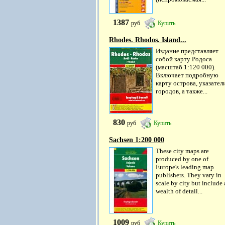
1387
руб
Купить
Rhodes. Rhodos. Island...
Издание представляет
собой карту Родоса
(масштаб 1:120 000).
Включает подробную
карту острова, указател
городов, а также...
830
руб
Купить
Sachsen 1:200 000
These city maps are
produced by one of
Europe's leading map
publishers. They vary in
scale by city but include 
wealth of detail...
1009
руб
Купить