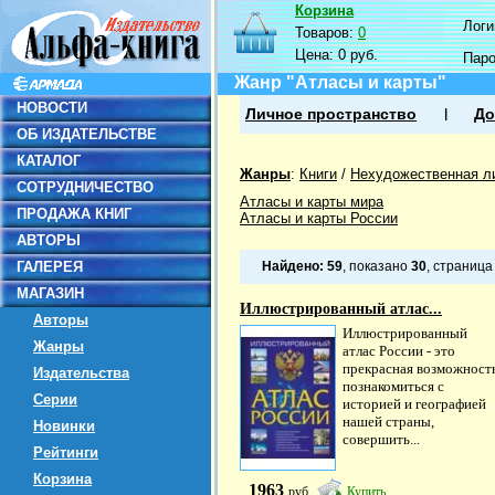
Корзина
Логин
Товаров:
0
Цена:
0 руб.
Пар
Жанр "Атласы и карты"
НОВОСТИ
Личное пространство
До
ОБ ИЗДАТЕЛЬСТВЕ
КАТАЛОГ
Жанры
:
Книги
/
Нехудожественная л
СОТРУДНИЧЕСТВО
Атласы и карты мира
ПРОДАЖА КНИГ
Атласы и карты России
АВТОРЫ
ГАЛЕРЕЯ
Найдено:
59
, показано
30
, страниц
МАГАЗИН
Иллюстрированный атлас...
Авторы
Иллюстрированный
Жанры
атлас России - это
прекрасная возможност
Издательства
познакомиться с
Серии
историей и географией
нашей страны,
Новинки
совершить...
Рейтинги
Корзина
1963
руб
Купить