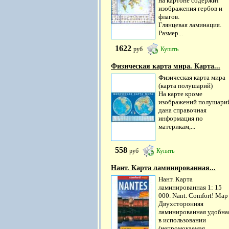
на картоне содержит
изображения гербов и
флагов.
Глянцевая ламинация.
Размер...
1622
руб
Купить
Физическая карта мира. Карта...
Физическая карта мира
(карта полушарий)
На карте кроме
изображений полушари
дана справочная
информация по
материкам,...
558
руб
Купить
Нант. Карта ламинированная...
Нант. Карта
ламинированная 1: 15
000. Nant. Comfort! Map
Двухсторонняя
ламинированная удобна
в использовании
(непромокаемая...