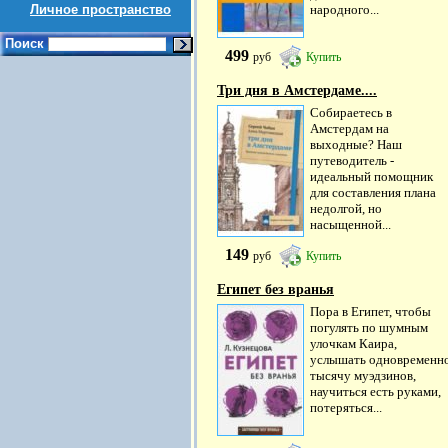
Личное пространство
народного...
Поиск
499
руб
Купить
Три дня в Амстердаме....
Собираетесь в
Амстердам на
выходные? Наш
путеводитель -
идеальный помощник
для составления плана
недолгой, но
насыщенной...
149
руб
Купить
Египет без вранья
Пора в Египет, чтобы
погулять по шумным
улочкам Каира,
услышать одновременн
тысячу муэдзинов,
научиться есть руками,
потеряться...