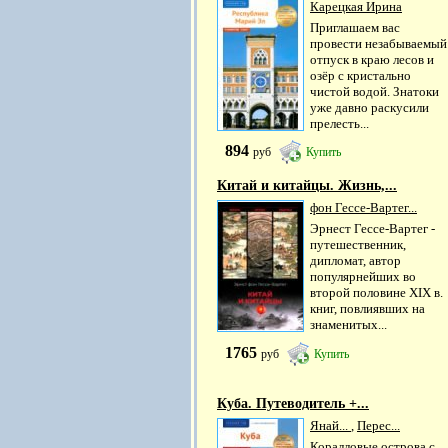
Карецкая Ирина
Приглашаем вас
провести незабываемый
отпуск в краю лесов и
озёр с кристально
чистой водой. Знатоки
уже давно раскусили
прелесть...
894
руб
Купить
Китай и китайцы. Жизнь,...
фон Гессе-Вартег...
Эрнест Гессе-Вартег -
путешественник,
дипломат, автор
популярнейших во
второй половине XIX в.
книг, повлиявших на
знаменитых...
1765
руб
Купить
Куба. Путеводитель +...
Янай...
,
Перес...
Коралловые острова с