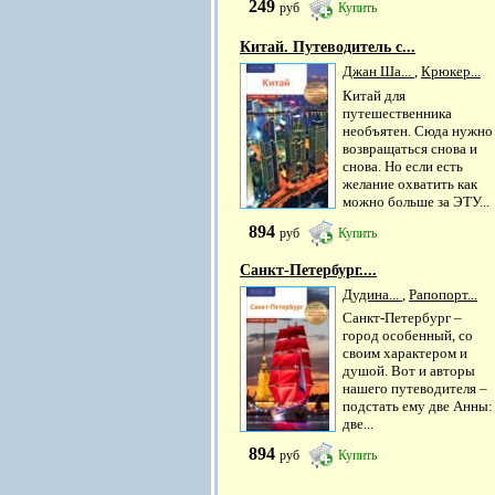
249
руб
Купить
Китай. Путеводитель с...
Джан Ша...
,
Крюкер...
Китай для
путешественника
необъятен. Сюда нужно
возвращаться снова и
снова. Но если есть
желание охватить как
можно больше за ЭТУ...
894
руб
Купить
Cанкт-Петербург....
Дудина...
,
Рапопорт...
Санкт-Петербург –
город особенный, со
своим характером и
душой. Вот и авторы
нашего путеводителя –
подстать ему две Анны:
две...
894
руб
Купить