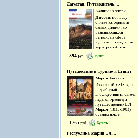
Дагестан. Путеводитель....
Калинин Алексей
Дагестан по праву
считается одним из
самых динамично
развивающихся
регионов в сфере
туризма. Ежегодно на
карте республики...
894
руб
Купить
Путешествие в Турцию и Египет
Марков Евгений...
Известный в XIX в., но
подзабытый
впоследствии писатель,
педагог, краевед и
путешественник Е.Л.
Марков (1835-1903)
оставил яркое...
1765
руб
Купить
Республика Марий Эл....