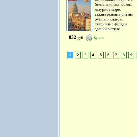
белоснежным песком,
лазурное море,
зажигательные ритмы
румбы и сальсы,
старинные фасады
зданий в стиле...
832
руб
Купить
1
2
3
4
5
6
7
8
9