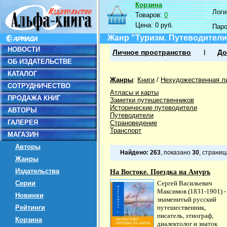
Корзина
Логин
Товаров:
0
Цена:
0 руб.
Пар
Жанр "Туризм. Путеводители
НОВОСТИ
Личное пространство
До
ОБ ИЗДАТЕЛЬСТВЕ
КАТАЛОГ
Жанры
:
Книги
/
Нехудожественная л
СОТРУДНИЧЕСТВО
Атласы и карты
ПРОДАЖА КНИГ
Заметки путешественников
Исторические путеводители
АВТОРЫ
Путеводители
ГАЛЕРЕЯ
Страноведение
Транспорт
МАГАЗИН
Авторы
Найдено:
263
, показано
30
, страни
Жанры
Издательства
На Востоке. Поездка на Амуръ
Серии
Сергей Васильевич
Максимов (1831-1901) -
Новинки
знаменитый русский
Рейтинги
путешественник,
писатель, этнограф,
Корзина
диалектолог и знаток