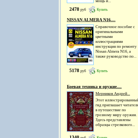
мощь и...
2478
руб
Купить
NISSAN ALMERA N16....
Справочное пособие с
оригинальными
цветными
иллюстрациями
инструкция по ремонту
Nissan Almera N16, а
также руководство по...
5178
руб
Купить
Боевая техника и оружие....
Мерников Андрей...
Этот иллюстрированны
гид приглашает читател
в путешествие по
грозному миру оружия.
Здесь представлены
образцы стрелкового...
1340
руб
Купить