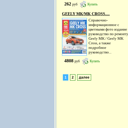
262
руб
Купить
GEELY MК/MК CROSS....
Справочно-
информационное с
цветными фото издание
руководство по ремонт
Geely MK / Geely MK
Cross, а также
подробное
руководство...
4808
руб
Купить
1
2
далее