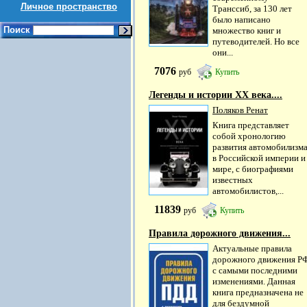
Личное пространство
Транссиб, за 130 лет
было написано
Поиск
множество книг и
путеводителей. Но все
они...
7076
руб
Купить
Легенды и истории ХХ века....
Поляков Ренат
Книга представляет
собой хронологию
развития автомобилизм
в Российской империи и
мире, с биографиями
известных
автомобилистов,...
11839
руб
Купить
Правила дорожного движения...
Актуальные правила
дорожного движения Р
с самыми последними
изменениями. Данная
книга предназначена не
для бездумной