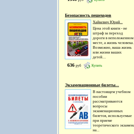
Безопасность пешеходов
Хайкевич Юрий...
Цена этой книги - не
штраф за переход
дороги в неположенном
месте, а жизнь человека.
Возможно, ваша жизнь
или жизни ваших
детей....
636
руб
Купить
Экзаменационные билеты...
В настоящем учебном
пособии
рассматриваются
вопросы
экзаменационных
билетов, используемые
при приеме
теоретического экзамен
на...