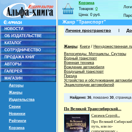
Корзина
Логин
Товаров:
0
Цена:
0 руб.
Пар
Жанр "Транспорт"
НОВОСТИ
Личное пространство
До
ОБ ИЗДАТЕЛЬСТВЕ
КАТАЛОГ
Жанры
:
Книги
/
Нехудожественная л
СОТРУДНИЧЕСТВО
Велосипеды. Мотоциклы. Скутеры
ПРОДАЖА КНИГ
Водный транспорт
Военная техника
АВТОРЫ
Вождение автомобиля
ГАЛЕРЕЯ
Воздушный транспорт
Поезда
МАГАЗИН
Устройство и обслуживание автомоб
Энциклопедии автомобилей
Авторы
Жанры
Найдено:
36
, показано
30
, страниц
Издательства
Серии
По Великой Транссибирской...
Новинки
Сигачев Сергей...
Рейтинги
Про Великий Сибирски
путь, или по-
Корзина
современному -