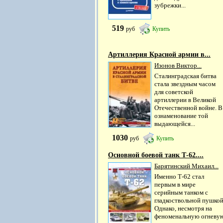
зубрежки...
519
руб
Купить
Артиллерия Красной армии в...
Изонов Виктор...
Сталинградская битва
стала звездным часом
для советской
артиллерии в Великой
Отечественной войне. В
ознаменование той
выдающейся...
1030
руб
Купить
Основной боевой танк Т-62....
Барятинский Михаил...
Именно Т-62 стал
первым в мире
серийным танком с
гладкоствольной пушкой
Однако, несмотря на
феноменальную огневу