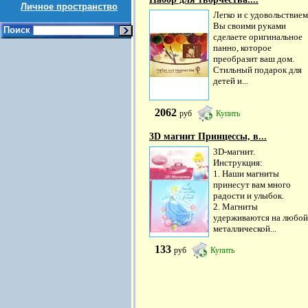
Личное пространство
Легко и с удовольствием
Вы своими руками
Поиск
сделаете оригинальное
панно, которое
преобразит ваш дом.
Стильный подарок для
детей и...
2062
руб
Купить
3D магнит Принцессы, в...
3D-магнит.
Инструкция:
1. Наши магниты
принесут вам много
радости и улыбок.
2. Магниты
удерживаются на любой
металлической...
133
руб
Купить