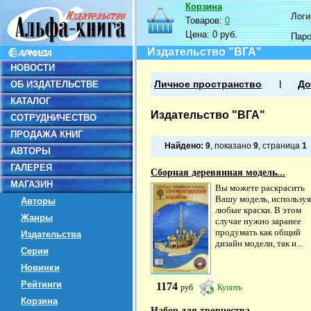
Корзина
Логин
Товаров:
0
Цена:
0 руб.
Пар
Издательство "ВГА"
НОВОСТИ
ОБ ИЗДАТЕЛЬСТВЕ
Личное пространство
До
КАТАЛОГ
Издательство "ВГА"
СОТРУДНИЧЕСТВО
ПРОДАЖА КНИГ
Найдено:
9
, показано
9
, страница
1
АВТОРЫ
ГАЛЕРЕЯ
Сборная деревянная модель...
МАГАЗИН
Вы можете раскрасить
Вашу модель, используя
Авторы
любые краски. В этом
Жанры
случае нужно заранее
продумать как общий
Издательства
дизайн модели, так и...
Серии
Новинки
Рейтинги
1174
руб
Купить
Корзина
Набор для творчества....