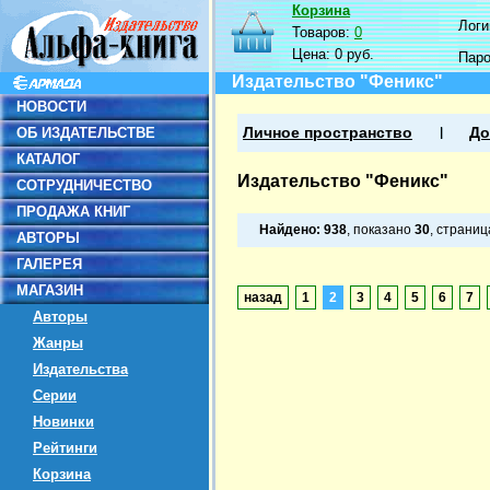
Корзина
Логин
Товаров:
0
Цена:
0 руб.
Пар
Издательство "Феникс"
НОВОСТИ
ОБ ИЗДАТЕЛЬСТВЕ
Личное пространство
До
КАТАЛОГ
Издательство "Феникс"
СОТРУДНИЧЕСТВО
ПРОДАЖА КНИГ
Найдено:
938
, показано
30
, страни
АВТОРЫ
ГАЛЕРЕЯ
МАГАЗИН
назад
1
2
3
4
5
6
7
Авторы
Жанры
Издательства
Серии
Новинки
Рейтинги
Корзина