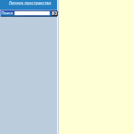
Личное пространство
Поиск