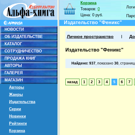
Корзина
Логин
Товаров:
0
Цена:
0 руб.
Пар
Издательство "Феникс"
НОВОСТИ
ОБ ИЗДАТЕЛЬСТВЕ
Личное пространство
До
КАТАЛОГ
Издательство "Феникс"
СОТРУДНИЧЕСТВО
ПРОДАЖА КНИГ
Найдено:
937
, показано
30
, страни
АВТОРЫ
ГАЛЕРЕЯ
МАГАЗИН
назад
1
2
3
4
5
6
7
Авторы
Жанры
Издательства
Серии
Новинки
Рейтинги
Корзина