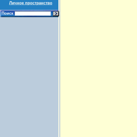
Личное пространство
Поиск