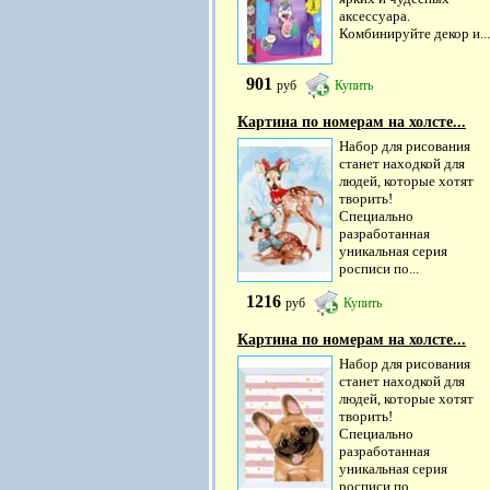
аксессуара.
Комбинируйте декор и...
901
руб
Купить
Картина по номерам на холсте...
Набор для рисования
станет находкой для
людей, которые хотят
творить!
Специально
разработанная
уникальная серия
росписи по...
1216
руб
Купить
Картина по номерам на холсте...
Набор для рисования
станет находкой для
людей, которые хотят
творить!
Специально
разработанная
уникальная серия
росписи по...