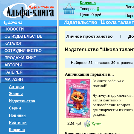
Корзина
Логин
Товаров:
0
Цена:
0 руб.
Пар
Издательство "Школа талан
НОВОСТИ
ОБ ИЗДАТЕЛЬСТВЕ
Личное пространство
До
КАТАЛОГ
Издательство "Школа талан
СОТРУДНИЧЕСТВО
ПРОДАЖА КНИГ
Найдено:
31
, показано
30
, страниц
АВТОРЫ
ГАЛЕРЕЯ
Аппликация перьями и...
МАГАЗИН
Займите ребёнка с
пользой!
Авторы
Жанры
Чуть-чуть вдохновения,
капля фантазии и
Издательства
разнообразие товаров
Серии
для творчества из этого
раздела...
Новинки
Рейтинги
224
руб
Купить
Корзина
Блокнот гравюра-раскраска...