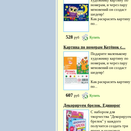
художнику картину по
номерам, и через пару
мгновений он создаст
шедевр!
Как раскрасить картину
по...
528
руб
Купить
Картина по номерам Котёнок с...
Подарите маленькому
художнику картину по
номерам, и через пару
мгновений он создаст
шедевр!
Как раскрасить картину
по...
607
руб
Купить
Декорируем брелок. Единорог
С набором для
творчества "Декорируе
брелок" у каждого
получится создать три
ярких и чудесных