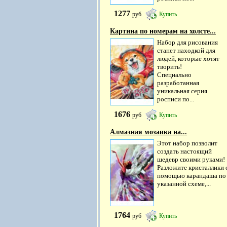
1277
руб
Купить
Картина по номерам на холсте...
Набор для рисования
станет находкой для
людей, которые хотят
творить!
Специально
разработанная
уникальная серия
росписи по...
1676
руб
Купить
Алмазная мозаика на...
Этот набор позволит
создать настоящий
шедевр своими руками!
Разложите кристаллики 
помощью карандаша по
указанной схеме,...
1764
руб
Купить