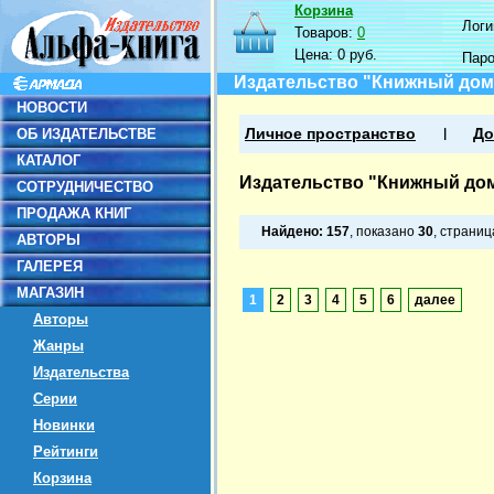
Корзина
Логин
Товаров:
0
Цена:
0 руб.
Пар
Издательство "Книжный дом
НОВОСТИ
ОБ ИЗДАТЕЛЬСТВЕ
Личное пространство
До
КАТАЛОГ
Издательство "Книжный до
СОТРУДНИЧЕСТВО
ПРОДАЖА КНИГ
Найдено:
157
, показано
30
, страни
АВТОРЫ
ГАЛЕРЕЯ
МАГАЗИН
1
2
3
4
5
6
далее
Авторы
Жанры
Издательства
Серии
Новинки
Рейтинги
Корзина