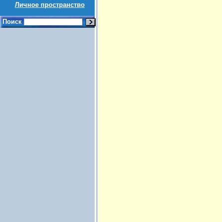
Личное пространство
Поиск