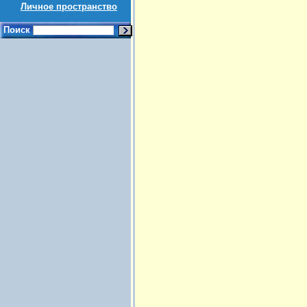
Личное пространство
Поиск