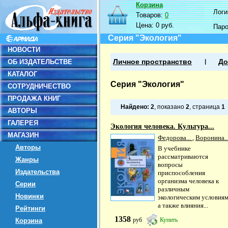
Корзина
Логин
Товаров:
0
Цена:
0 руб.
Пар
Серия "Экология"
НОВОСТИ
ОБ ИЗДАТЕЛЬСТВЕ
Личное пространство
До
КАТАЛОГ
Серия "Экология"
СОТРУДНИЧЕСТВО
ПРОДАЖА КНИГ
Найдено:
2
, показано
2
, страница
1
АВТОРЫ
ГАЛЕРЕЯ
Экология человека. Культура...
МАГАЗИН
Федорова...
,
Воронина..
Авторы
В учебнике
рассматриваются
Жанры
вопросы
Издательства
приспособления
организма человека к
Серии
различным
Новинки
экологическим условиям
а также влияния...
Рейтинги
1358
руб
Купить
Корзина