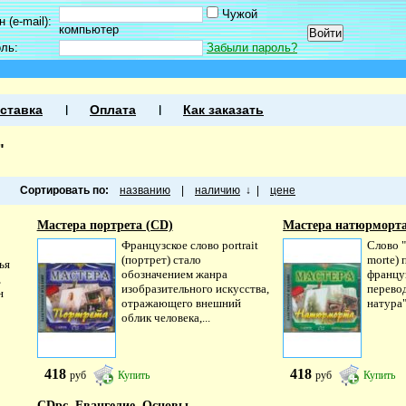
Чужой
 (e-mail):
компьютер
оль:
Забыли пароль?
ставка
Оплата
Как заказать
"
Сортировать по:
названию
|
наличию
↓
|
цене
Мастера портрета (CD)
Мастера натюрморта
Французское слово portrait
Слово "
(портрет) стало
morte) 
ья
обозначением жанра
француз
,
изобразительного искусства,
перевод
н
отражающего внешний
натура"
облик человека,...
418
418
руб
Купить
руб
Купить
CDpc. Евангелие. Основы...