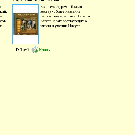
л
Евангелие (греч. - благая
кий,
весть) - общее название
л
первых четырех книг Нового
сов -
Завета, благовествующих о
ь...
жизни и учении Иисуса...
374
руб
Купить