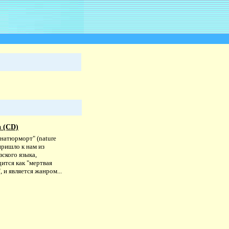
 (CD)
натюрморт" (nature
пришло к нам из
ского языка,
ится как "мертвая
, и является жанром...