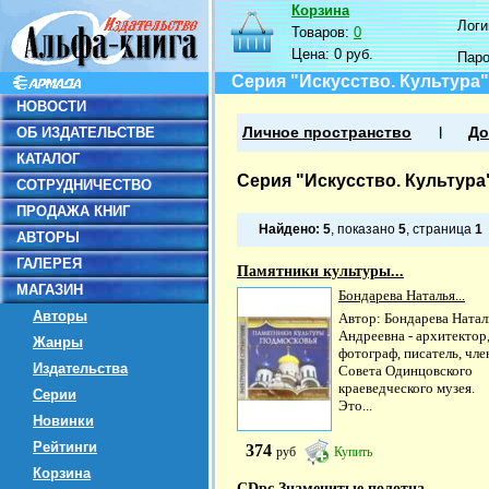
Корзина
Логин
Товаров:
0
Цена:
0 руб.
Пар
Серия "Искусство. Культура"
НОВОСТИ
ОБ ИЗДАТЕЛЬСТВЕ
Личное пространство
До
КАТАЛОГ
Серия "Искусство. Культура
СОТРУДНИЧЕСТВО
ПРОДАЖА КНИГ
Найдено:
5
, показано
5
, страница
1
АВТОРЫ
ГАЛЕРЕЯ
Памятники культуры...
МАГАЗИН
Бондарева Наталья...
Авторы
Автор: Бондарева Натал
Андреевна - архитектор
Жанры
фотограф, писатель, чле
Издательства
Совета Одинцовского
краеведческого музея.
Серии
Это...
Новинки
Рейтинги
374
руб
Купить
Корзина
CDpc Знаменитые полотна...