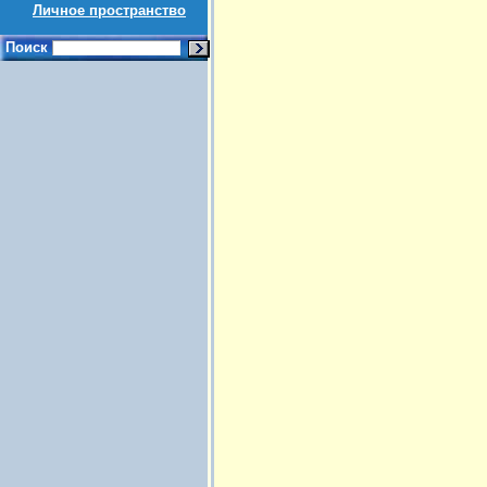
Личное пространство
Поиск