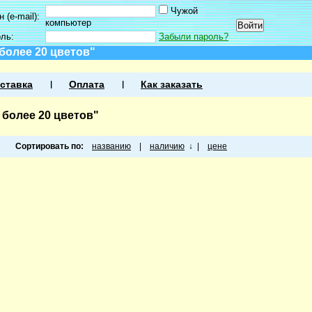
Чужой
 (e-mail):
компьютер
оль:
Забыли пароль?
более 20 цветов"
ставка
Оплата
Как заказать
более 20 цветов"
Сортировать по:
названию
|
наличию
↓
|
цене