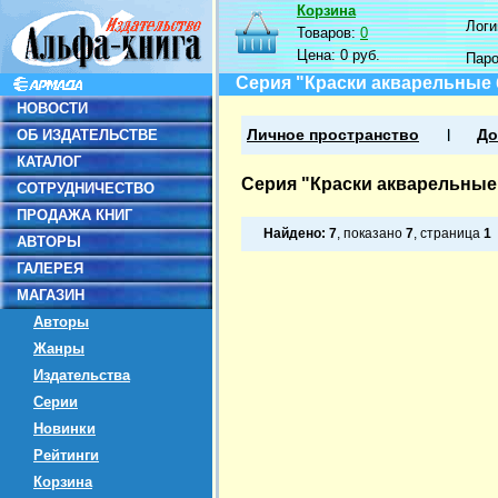
Корзина
Логин
Товаров:
0
Цена:
0 руб.
Пар
Серия "Краски акварельные 
НОВОСТИ
ОБ ИЗДАТЕЛЬСТВЕ
Личное пространство
До
КАТАЛОГ
Серия "Краски акварельные 
СОТРУДНИЧЕСТВО
ПРОДАЖА КНИГ
Найдено:
7
, показано
7
, страница
1
АВТОРЫ
ГАЛЕРЕЯ
МАГАЗИН
Авторы
Жанры
Издательства
Серии
Новинки
Рейтинги
Корзина