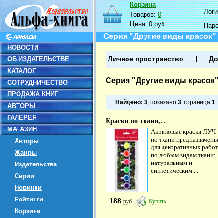
Корзина
Логин
Товаров:
0
Цена:
0 руб.
Пар
Серия "Другие виды красок"
НОВОСТИ
ОБ ИЗДАТЕЛЬСТВЕ
Личное пространство
До
КАТАЛОГ
Серия "Другие виды красок
СОТРУДНИЧЕСТВО
ПРОДАЖА КНИГ
Найдено:
3
, показано
3
, страница
1
АВТОРЫ
ГАЛЕРЕЯ
Краски по ткани,...
МАГАЗИН
Акриловые краски ЛУЧ
по ткани предназначены
Авторы
для декоративных работ
Жанры
по любым видам ткани:
натуральным и
Издательства
синтетическим....
Серии
Новинки
Рейтинги
188
руб
Купить
Корзина