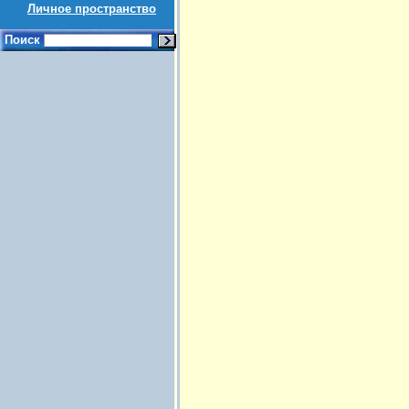
Личное пространство
Поиск