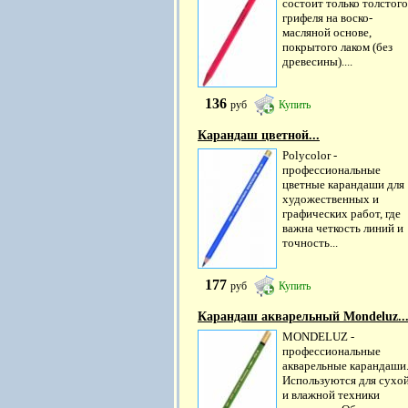
состоит только толстого
грифеля на воско-
масляной основе,
покрытого лаком (без
древесины)....
136
руб
Купить
Карандаш цветной...
Polycolor -
профессиональные
цветные карандаши для
художественных и
графических работ, где
важна четкость линий и
точность...
177
руб
Купить
Карандаш акварельный Mondeluz..
MONDELUZ -
профессиональные
акварельные карандаши
Используются для сухо
и влажной техники