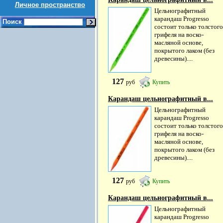
Личное пространство
Цельнографитный
карандаш Progresso
Поиск
состоит только толстого
грифеля на воско-
масляной основе,
покрытого лаком (без
древесины)....
127
руб
Купить
Карандаш цельнографитный в...
Цельнографитный
карандаш Progresso
состоит только толстого
грифеля на воско-
масляной основе,
покрытого лаком (без
древесины)....
127
руб
Купить
Карандаш цельнографитный в...
Цельнографитный
карандаш Progresso