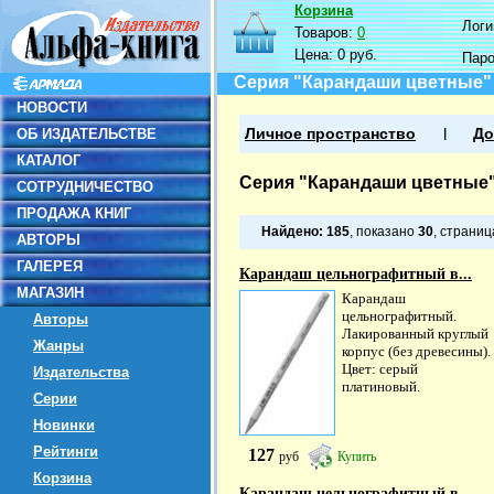
Корзина
Логин
Товаров:
0
Цена:
0 руб.
Пар
Серия "Карандаши цветные"
НОВОСТИ
ОБ ИЗДАТЕЛЬСТВЕ
Личное пространство
До
КАТАЛОГ
Серия "Карандаши цветные
СОТРУДНИЧЕСТВО
ПРОДАЖА КНИГ
Найдено:
185
, показано
30
, страни
АВТОРЫ
ГАЛЕРЕЯ
Карандаш цельнографитный в...
МАГАЗИН
Карандаш
цельнографитный.
Авторы
Лакированный круглый
Жанры
корпус (без древесины).
Цвет: серый
Издательства
платиновый.
Серии
Новинки
Рейтинги
127
руб
Купить
Корзина
Карандаш цельнографитный в...