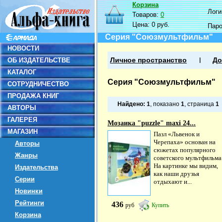
Корзина
Логин
Товаров:
0
Цена:
0 руб.
Пар
Серия "Союзмультфильм"
НОВОСТИ
ОБ ИЗДАТЕЛЬСТВЕ
Личное пространство
До
КАТАЛОГ
Серия "Союзмультфильм"
СОТРУДНИЧЕСТВО
ПРОДАЖА КНИГ
Найдено:
1
, показано
1
, страница
1
АВТОРЫ
ГАЛЕРЕЯ
Мозаика "puzzle" maxi 24...
МАГАЗИН
Пазл «Львенок и
Черепаха» основан на
Авторы
сюжетах популярного
Жанры
советского мультфильма
На картинке мы видим,
Издательства
как наши друзья
Серии
отдыхают и...
Новинки
Рейтинги
436
руб
Купить
Корзина