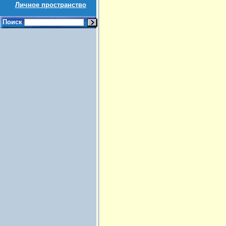
Личное пространство
Поиск