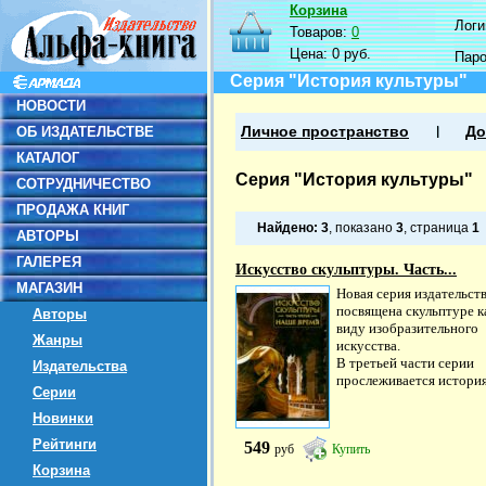
Корзина
Логин
Товаров:
0
Цена:
0 руб.
Пар
Серия "История культуры"
НОВОСТИ
ОБ ИЗДАТЕЛЬСТВЕ
Личное пространство
До
КАТАЛОГ
Серия "История культуры"
СОТРУДНИЧЕСТВО
ПРОДАЖА КНИГ
Найдено:
3
, показано
3
, страница
1
АВТОРЫ
ГАЛЕРЕЯ
Искусство скульптуры. Часть...
МАГАЗИН
Новая серия издательст
посвящена скульптуре к
Авторы
виду изобразительного
Жанры
искусства.
В третьей части серии
Издательства
прослеживается история.
Серии
Новинки
Рейтинги
549
руб
Купить
Корзина