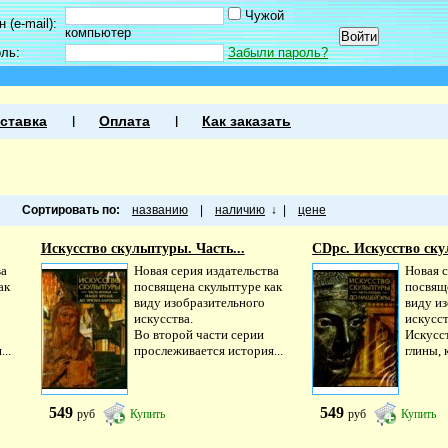
Чужой
 (e-mail):
компьютер
оль:
Забыли пароль?
ставка
Оплата
Как заказать
Сортировать по:
названию
|
наличию
↓
|
цене
Искусство скульптуры. Часть...
CDpc. Искусство ску
ва
Новая серия издательства
Новая с
ак
посвящена скульптуре как
посвящ
виду изобразительного
виду и
искусства.
искусст
Во второй части серии
Искусст
..
прослеживается история...
глины, 
549
549
руб
Купить
руб
Купить