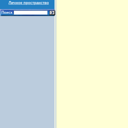
Личное пространство
Поиск