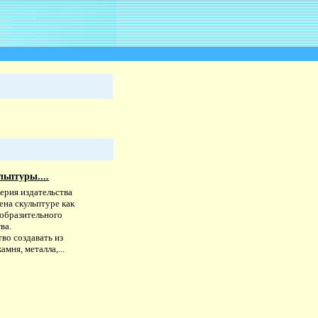
льптуры....
ерия издательства
ена скульптуре как
зобразительного
ва.
во создавать из
камня, металла,...