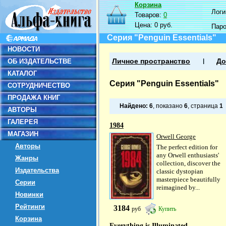
Корзина
Логин
Товаров:
0
Цена:
0 руб.
Пар
Серия "Penguin Essentials"
НОВОСТИ
ОБ ИЗДАТЕЛЬСТВЕ
Личное пространство
До
КАТАЛОГ
Серия "Penguin Essentials"
СОТРУДНИЧЕСТВО
ПРОДАЖА КНИГ
Найдено:
6
, показано
6
, страница
1
АВТОРЫ
ГАЛЕРЕЯ
1984
МАГАЗИН
Orwell George
Авторы
The perfect edition for
any Orwell enthusiasts'
Жанры
collection, discover the
Издательства
classic dystopian
masterpiece beautifully
Серии
reimagined by...
Новинки
Рейтинги
3184
руб
Купить
Корзина
Everything is Illuminated