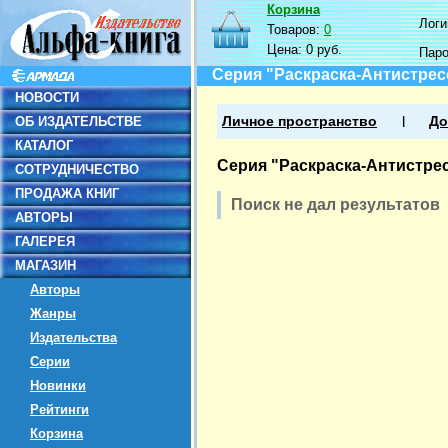
Корзина
Логин
Товаров:
0
Цена:
0 руб.
Пар
Серия "Раскраска-Антистрес
НОВОСТИ
ОБ ИЗДАТЕЛЬСТВЕ
Личное пространство
До
КАТАЛОГ
Серия "Раскраска-Антистре
СОТРУДНИЧЕСТВО
ПРОДАЖА КНИГ
Поиск не дал результатов
АВТОРЫ
ГАЛЕРЕЯ
МАГАЗИН
Авторы
Жанры
Издательства
Серии
Новинки
Рейтинги
Корзина