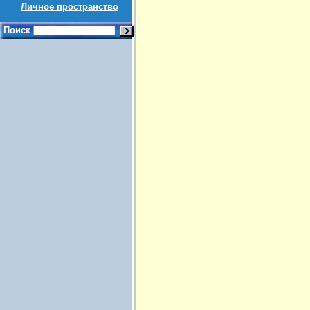
Личное пространство
Поиск