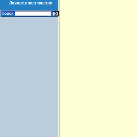
Личное пространство
Поиск