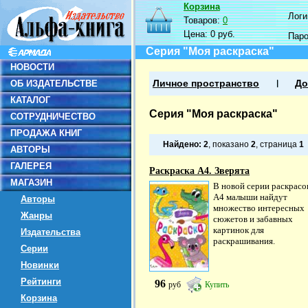
Корзина
Логин
Товаров:
0
Цена:
0 руб.
Пар
Серия "Моя раскраска"
НОВОСТИ
ОБ ИЗДАТЕЛЬСТВЕ
Личное пространство
До
КАТАЛОГ
Серия "Моя раскраска"
СОТРУДНИЧЕСТВО
ПРОДАЖА КНИГ
Найдено:
2
, показано
2
, страница
1
АВТОРЫ
ГАЛЕРЕЯ
Раскраска А4. Зверята
МАГАЗИН
В новой серии раскрасо
А4 малыши найдут
Авторы
множество интересных
Жанры
сюжетов и забавных
картинок для
Издательства
раскрашивания.
Серии
Новинки
Рейтинги
96
руб
Купить
Корзина