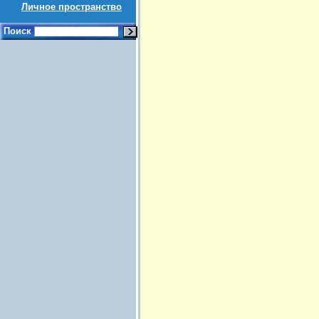
Личное пространство
Поиск