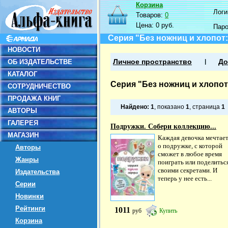
Корзина
Логин
Товаров:
0
Цена:
0 руб.
Пар
Серия "Без ножниц и хлопот
НОВОСТИ
ОБ ИЗДАТЕЛЬСТВЕ
Личное пространство
До
КАТАЛОГ
Серия "Без ножниц и хлопо
СОТРУДНИЧЕСТВО
ПРОДАЖА КНИГ
Найдено:
1
, показано
1
, страница
1
АВТОРЫ
ГАЛЕРЕЯ
Подружки. Собери коллекцию...
МАГАЗИН
Каждая девочка мечтае
о подружке, с которой
Авторы
сможет в любое время
Жанры
поиграть или поделитьс
своими секретами. И
Издательства
теперь у нее есть...
Серии
Новинки
Рейтинги
1011
руб
Купить
Корзина