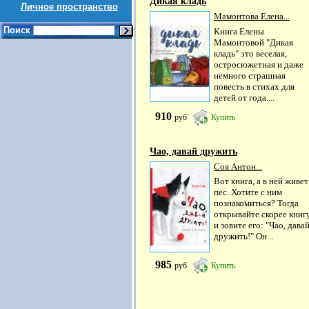
Дикая кладь
Личное пространство
Мамонтова Елена...
Поиск
Книга Елены
Мамонтовой "Дикая
кладь" это веселая,
остросюжетная и даже
немного страшная
повесть в стихах для
детей от года....
910
руб
Купить
Чао, давай дружить
Соя Антон...
Вот книга, а в ней живет
пес. Хотите с ним
познакомиться? Тогда
открывайте скорее книг
и зовите его: "Чао, дава
дружить!" Он...
985
руб
Купить