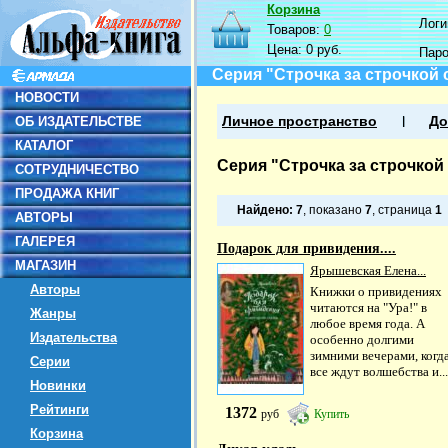
Корзина
Логин
Товаров:
0
Цена:
0 руб.
Пар
Серия "Строчка за строчкой 
НОВОСТИ
ОБ ИЗДАТЕЛЬСТВЕ
Личное пространство
До
КАТАЛОГ
Серия "Строчка за строчкой
СОТРУДНИЧЕСТВО
ПРОДАЖА КНИГ
Найдено:
7
, показано
7
, страница
1
АВТОРЫ
ГАЛЕРЕЯ
Подарок для привидения....
МАГАЗИН
Ярышевская Елена...
Авторы
Книжки о привидениях
читаются на "Ура!" в
Жанры
любое время года. А
Издательства
особенно долгими
зимними вечерами, когд
Серии
все ждут волшебства и...
Новинки
Рейтинги
1372
руб
Купить
Корзина