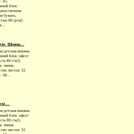
: А5.
нний блок:
качественная
я бумага,
тью 60 гр/м2.
:...
ie. Щенок...
я детская книжка.
нний блок: офсет
сть 80 г/м2).
: линия.
тво листов: 32.
 А6....
e....
я детская книжка.
нний блок: офсет
сть 80 г/м2).
: линия.
тво листов: 32.