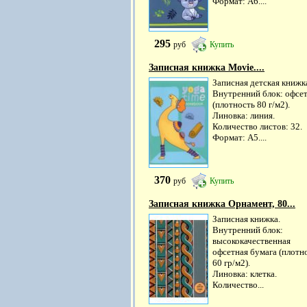
Формат: А6....
295
руб
Купить
Записная книжка Movie....
Записная детская книжк
Внутренний блок: офсе
(плотность 80 г/м2).
Линовка: линия.
Количество листов: 32.
Формат: А5....
370
руб
Купить
Записная книжка Орнамент, 80...
Записная книжка.
Внутренний блок:
высококачественная
офсетная бумага (плотн
60 гр/м2).
Линовка: клетка.
Количество...