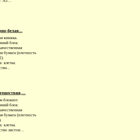
 А5....
но-белая...
ая книжка.
нний блок:
качественная
я бумага (плотность
2).
: клетка.
тво...
ешествия,...
ж-блокнот.
нний блок:
качественная
я бумага (плотность
.
: клетка.
тво листов:...