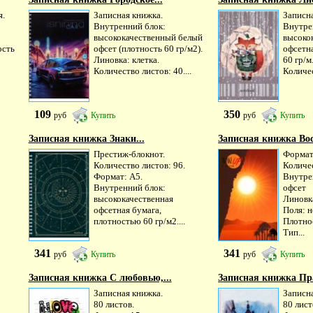
я.
Записная книжка.
Записн
Внутренний блок:
Внутре
высококачественный белый
высоко
ость
офсет (плотность 60 гр/м2).
офсетна
Линовка: клетка.
60 гр/м
Количество листов: 40....
Количес
109
350
руб
Купить
руб
Купить
Записная книжка Знаки...
Записная книжка Восх
Престиж-блокнот.
Формат
Количество листов: 96.
Количес
Формат: А5.
Внутре
Внутренний блок:
офсет
высококачественная
Линовка
офсетная бумага,
Поля: н
плотностью 60 гр/м2....
Плотнос
Тип...
341
341
руб
Купить
руб
Купить
Записная книжка С любовью,...
Записная книжка Пр
Записная книжка.
Записн
80 листов.
80 лист