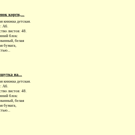
ок корги,...
я книжка детская.
: А6.
тво листов: 48.
нний блок:
ованный, белая
я бумага,
тью...
шутка на...
я книжка детская.
: А6.
тво листов: 48.
нний блок:
ованный, белая
я бумага,
тью...