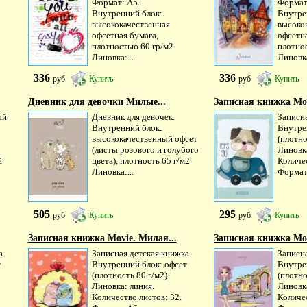
Формат: А5.
Формат
Внутренний блок:
Внутре
высококачественная
высоко
офсетная бумага,
офсетна
плотностью 60 гр/м2.
плотнос
Линовка:...
Линовка
336
336
руб
Купить
руб
Купить
Дневник для девочки Милые...
Записная книжка Mov
ый
Дневник для девочек.
Записна
Внутренний блок:
Внутре
высококачественный офсет
(плотно
(листы розового и голубого
Линовка
й
цвета), плотность 65 г/м2.
Количес
Линовка:...
Формат:
505
295
руб
Купить
руб
Купить
Записная книжка Movie. Милая...
Записная книжка Movi
а.
Записная детская книжка.
Записна
т
Внутренний блок: офсет
Внутре
(плотность 80 г/м2).
(плотно
Линовка: линия.
Линовка
Количество листов: 32.
Количес