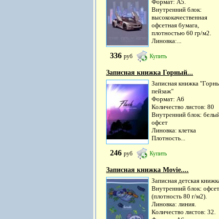
Формат: А5.
Внутренний блок:
высококачественная
офсетная бумага,
плотностью 60 гр/м2.
Линовка:...
336
руб
Купить
Записная книжка Горный...
Записная книжка "Горн
пейзаж"
Формат: А6
Количество листов: 80
Внутренний блок: белы
офсет
Линовка: клетка
Плотность...
246
руб
Купить
Записная книжка Movie....
Записная детская книжк
Внутренний блок: офсе
(плотность 80 г/м2).
Линовка: линия.
Количество листов: 32.