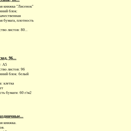
ая книжка "Лисенок"
нний блок:
качественная
я бумага, плотность
.
тво листов: 80...
од, 96...
: А5
тво листов: 96
нний блок: белый
: клетка
ет
ть бумаги: 60 г/м2
аздничные...
ая книжка.
ов.