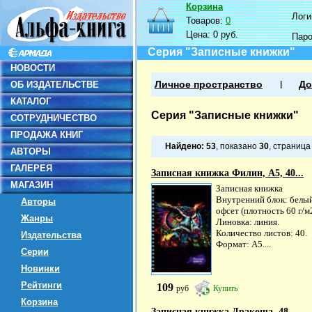
Корзина
Логин
Товаров:
0
Цена:
0 руб.
Пар
Серия "Записные книжки"
НОВОСТИ
ОБ ИЗДАТЕЛЬСТВЕ
Личное пространство
До
КАТАЛОГ
Серия "Записные книжки"
СОТРУДНИЧЕСТВО
ПРОДАЖА КНИГ
Найдено:
53
, показано
30
, страниц
АВТОРЫ
ГАЛЕРЕЯ
Записная книжка Филин, А5, 40...
МАГАЗИН
Записная книжка
Внутренний блок: белы
Авторы
офсет (плотность 60 г/м2
Жанры
Линовка: линия.
Количество листов: 40.
Издательства
Формат: А5....
Серии
Новинки
Рейтинги
109
руб
Купить
Корзина
Записная книжка Дракоша, 48...