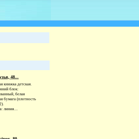
ья, 48...
я книжка детская.
нний блок:
ованный, белая
я бумага (плотность
2).
: линия....
нок, 80...