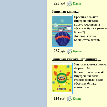
223
руб
Купить
Записная книжка...
Престиж-блокнот.
Внутренний блок:
высококачественная
офсетная бумага (плотн
60 г/м2).
Линовка: клетка.
Количество листов:...
267
руб
Купить
Записная книжка Страшилка,...
Записная книжка детска
Формат: А6.
Количество листов: 48.
Внутренний блок:
стилизованный, белая
офсетная бумага,
плотностью...
114
руб
Купить