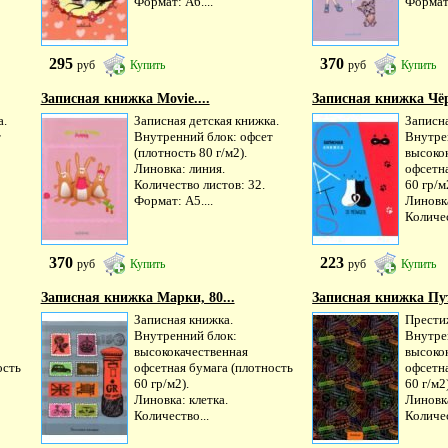
Формат: А6....
Формат:
295
370
руб
Купить
руб
Купить
Записная книжка Movie....
Записная книжка Чёр
а.
Записная детская книжка.
Записн
т
Внутренний блок: офсет
Внутре
(плотность 80 г/м2).
высоко
Линовка: линия.
офсетна
Количество листов: 32.
60 гр/м
Формат: А5....
Линовка
Количес
370
223
руб
Купить
руб
Купить
Записная книжка Марки, 80...
Записная книжка Пут
Записная книжка.
Прести
Внутренний блок:
Внутре
высококачественная
высоко
ость
офсетная бумага (плотность
офсетна
60 гр/м2).
60 г/м2)
Линовка: клетка.
Линовка
Количество...
Количес