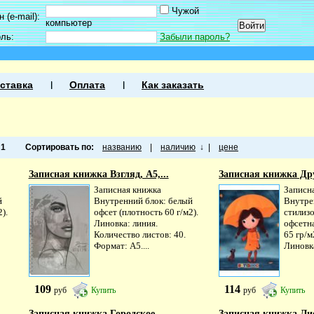
Чужой
 (e-mail):
компьютер
оль:
Забыли пароль?
ставка
Оплата
Как заказать
а
1
Сортировать по:
названию
|
наличию
↓
|
цене
Записная книжка Взгляд, А5,...
Записная книжка Друз
Записная книжка
Записна
й
Внутренний блок: белый
Внутре
).
офсет (плотность 60 г/м2).
стилиз
Линовка: линия.
офсетна
Количество листов: 40.
65 гр/м
Формат: А5....
Линовка
109
114
руб
Купить
руб
Купить
Записная книжка Городское...
Записная книжка Лисё