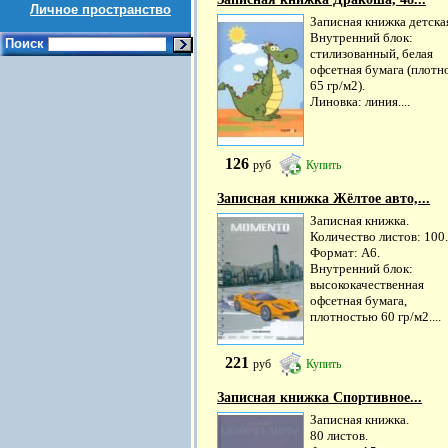
Личное пространство
Записная книжка детска
Внутренний блок:
Поиск
стилизованный, белая
офсетная бумага (плотн
65 гр/м2).
Линовка: линия....
126
руб
Купить
Записная книжка Жёлтое авто,...
Записная книжка.
Количество листов: 100.
Формат: А6.
Внутренний блок:
высококачественная
офсетная бумага,
плотностью 60 гр/м2....
221
руб
Купить
Записная книжка Спортивное...
Записная книжка.
80 листов.