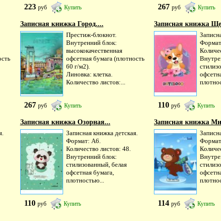
223
267
руб
Купить
руб
Купить
Записная книжка Город....
Записная книжка Щен
Престиж-блокнот.
Записна
Внутренний блок:
Формат
высококачественная
Количес
ость
офсетная бумага (плотность
Внутре
60 г/м2).
стилиз
Линовка: клетка.
офсетна
Количество листов:...
плотнос
267
110
руб
Купить
руб
Купить
Записная книжка Озорная...
Записная книжка Ми
я.
Записная книжка детская.
Записна
Формат: А6.
Формат
Количество листов: 48.
Количес
Внутренний блок:
Внутре
стилизованный, белая
стилиз
офсетная бумага,
офсетна
плотностью...
плотнос
110
114
руб
Купить
руб
Купить