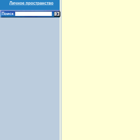
Личное пространство
Поиск