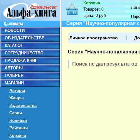
Корзина
Логин
Товаров:
0
Цена:
0 руб.
Пар
Серия "Научно-популярная с
НОВОСТИ
ОБ ИЗДАТЕЛЬСТВЕ
Личное пространство
До
КАТАЛОГ
Серия "Научно-популярная 
СОТРУДНИЧЕСТВО
ПРОДАЖА КНИГ
Поиск не дал результатов
АВТОРЫ
ГАЛЕРЕЯ
МАГАЗИН
Авторы
Жанры
Издательства
Серии
Новинки
Рейтинги
Корзина