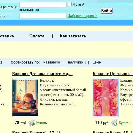
Чужой
 (e-mail):
компьютер
оль:
Забыли пароль?
ставка
Оплата
Как заказать
а
1
Сортировать по:
названию
|
наличию
↓
|
цене
Блокнот Девочка с котятами,...
Блокнот Цветочные м
Блокнот.
Блокнот
й
Внутренний блок:
Формат
).
высококачественный белый
Количес
офсет (плотность 60 г/м2).
Внутре
Линовка: клетка.
офсет, 
у....
Количество листов:...
Тип лин
78
110
руб
Купить
руб
Купить
Блокнот Красный, А7, 48...
Блокнот Букет, А5, 48