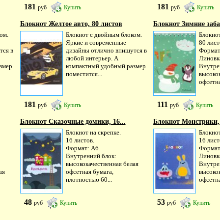
181
181
руб
Купить
руб
Купить
Блокнот Желтое авто, 80 листов
Блокнот Зимние забав
ом.
Блокнот с двойным блоком.
Блокнот
Яркие и современные
80 лист
тся в
дизайны отлично впишутся в
Формат
любой интерьер. А
Линовка
змер
компактный удобный размер
Внутре
поместится...
высоко
офсетна
181
111
руб
Купить
руб
Купить
Блокнот Сказочные домики, 16...
Блокнот Монстрики, 1
Блокнот на скрепке.
Блокнот
16 листов.
16 лист
Формат: А6.
Формат
Внутренний блок:
Линовка
высококачественная белая
Внутре
ая
офсетная бумага,
высоко
плотностью 60...
офсетна
48
53
руб
Купить
руб
Купить