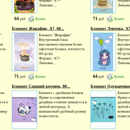
Формат: А7+
Формат
Линовка:...
Линовка
64
71
руб
Купить
руб
Купить
Блокнот Жирафик, А7, 60...
Блокнот Девочка, А7,
".
Блокнот "Жирафик".
Блокнот
Внутренний блок:
Внутре
ая
высококачественная белая
высоко
ость
офсетная бумага, плотность
офсетна
60 гр/м2.
60 гр/м
Формат: А7+
Формат
Линовка:...
Линовка
71
64
руб
Купить
руб
Купить
Блокнот Спящий котенок, 80...
Блокнот Одуванчики
ом.
Блокнот с двойным блоком.
Блокно
Яркие и современные
Яркие 
тся в
дизайны отлично впишутся в
дизайн
любой интерьер. А
любой 
змер
компактный удобный размер
компак
поместится...
помести