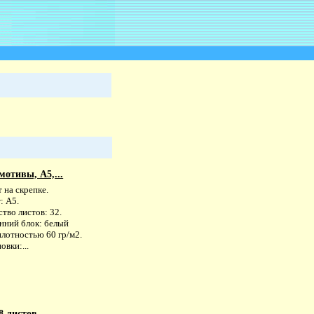
отивы, А5,...
 на скрепке.
: А5.
тво листов: 32.
нний блок: белый
плотностью 60 гр/м2.
овки:...
 листов,...