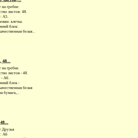
 на гребне.
тво листов: 48.
: А5.
овки: клетка.
нний блок:
ачественная белая...
 48...
 на гребне.
тво листов - 48.
- А6.
нний блок -
качественная белая
я бумага,...
48...
т Друзья
: А6