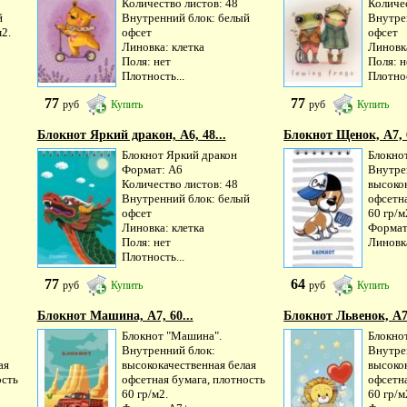
Количество листов: 48
Количес
й
Внутренний блок: белый
Внутре
м2.
офсет
офсет
Линовка: клетка
Линовка
Поля: нет
Поля: н
Плотность...
Плотнос
77
77
руб
Купить
руб
Купить
Блокнот Яркий дракон, А6, 48...
Блокнот Щенок, А7, 6
Блокнот Яркий дракон
Блокно
Формат: А6
Внутре
Количество листов: 48
высоко
Внутренний блок: белый
офсетна
офсет
60 гр/м
Линовка: клетка
Формат
Поля: нет
Линовка
Плотность...
77
64
руб
Купить
руб
Купить
Блокнот Машина, А7, 60...
Блокнот Львенок, А7,
Блокнот "Машина".
Блокнот
Внутренний блок:
Внутре
ая
высококачественная белая
высоко
ость
офсетная бумага, плотность
офсетна
60 гр/м2.
60 гр/м