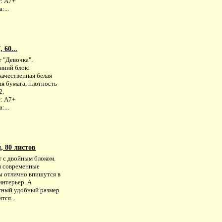
: А7+
:...
 60...
 "Девочка".
нний блок:
качественная белая
я бумага, плотность
2.
: А7+
:...
, 80 листов
т с двойным блоком.
и современные
ы отлично впишутся в
интерьер. А
тный удобный размер
тся...