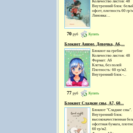
Количество листов: 48
Внутренний блок: белы
офсет, плотность 60 гр/
Линовка:...
70
руб
Купить
Блокнот Аниме. Девочка, А6,...
Блокнот на гребне
Количество листов: 48
Формат: А6
Клетка, без полей
Плотность: 60 гр/м2.
Внутренний блок -...
77
руб
Купить
Блокнот Сладкие сны, А7, 60...
Блокнот "Сладкие сны".
Внутренний блок:
высококачественная бел
офсетная бумага, плотн
60 гр/м2.