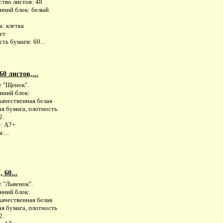
тво листов: 48
нний блок: белый
: клетка
ет
ть бумаги: 60...
0 листов,...
т "Щенок".
нний блок:
качественная белая
я бумага, плотность
2.
: А7+
:...
 60...
 "Львенок".
нний блок:
качественная белая
я бумага, плотность
2.