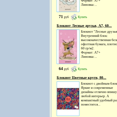
Формат: А7+
Линовка:...
71
руб
Купить
Блокнот Лесные друзья, А7, 60...
Блокнот "Лесные друзья
Внутренний блок:
высококачественная бел
офсетная бумага, плотн
60 гр/м2.
Формат: А7+
Линовка:...
64
руб
Купить
Блокнот Цветные круги, 80...
Блокнот с двойным блок
Яркие и современные
дизайны отлично впишу
любой интерьер. А
компактный удобный ра
поместится...