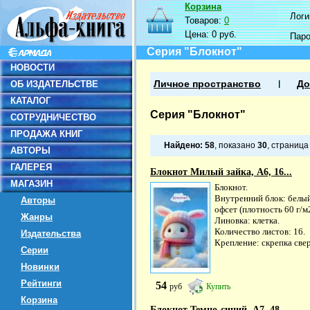
Корзина
Логин
Товаров:
0
Цена:
0 руб.
Пар
Серия "Блокнот"
НОВОСТИ
ОБ ИЗДАТЕЛЬСТВЕ
Личное пространство
До
КАТАЛОГ
Серия "Блокнот"
СОТРУДНИЧЕСТВО
ПРОДАЖА КНИГ
Найдено:
58
, показано
30
, страниц
АВТОРЫ
ГАЛЕРЕЯ
Блокнот Милый зайка, А6, 16...
МАГАЗИН
Блокнот.
Внутренний блок: белы
Авторы
офсет (плотность 60 г/м2
Жанры
Линовка: клетка.
Количество листов: 16.
Издательства
Крепление: скрепка сверх
Серии
Новинки
Рейтинги
54
руб
Купить
Корзина
Блокнот Темно-синий, А7, 48...