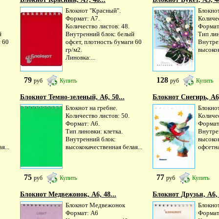
Блокнот "Красный".
Блокнот
Формат: А7.
Количес
Количество листов: 48.
Формат
й
Внутренний блок: белый
Тип лин
 60
офсет, плотность бумаги 60
Внутре
гр/м2.
высокок
Линовка:...
79
128
руб
Купить
руб
Купить
Блокнот Темно-зеленый, А6, 50...
Блокнот Снегирь, А6,
Блокнот на гребне.
Блокнот
Количество листов: 50.
Количес
Формат: А6.
Формат 
Тип линовки: клетка.
Внутре
Внутренний блок:
высоко
я...
высококачественная белая...
офсетна
75
77
руб
Купить
руб
Купить
Блокнот Медвежонок, А6, 48...
Блокнот Друзья, А6, 
Блокнот Медвежонок
Блокно
Формат: А6
Формат