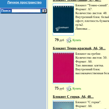
Личное пространство
Блокнот "Темно-синий".
Формат: А7.
Поиск
Количество листов: 48.
Внутренний блок: белы
офсет, плотность бумаги
гр/м2.
Линовка:...
79
руб
Купить
Блокнот Темно-красный, А6, 50...
Блокнот на гребне.
Количество листов: 50.
Формат: А6.
Тип линовки: клетка.
Внутренний блок:
высококачественная бела
75
руб
Купить
Блокнот С горки, А6, 48...
Блокнот "С горки".
Формат: А6.