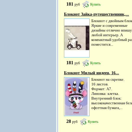
181
руб
Купить
Блокнот Зайка-путешественник,...
Блокнот с двойным блок
Яркие и современные
дизайны отлично впишу
любой интерьер. А
компактный удобный ра
поместится...
181
руб
Купить
Блокнот Милый индеец, 16...
Блокнот на скрепке.
16 листов.
Формат: А7.
Линовка: клетка.
Внутренний блок:
высококачественная бел
офсетная бумага,...
28
руб
Купить