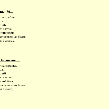
ы, 80...
 на гребне.
ов.
: А6.
: клетка.
нний блок:
качественная белая
я бумага,...
6 листов,...
 на скрепке.
ов.
: А6.
: клетка.
нний блок:
качественная белая
я бумага,...