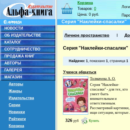
Корзина
Логин
Товаров:
0
Цена:
0 руб.
Пар
Серия "Наклейки-спасалки"
НОВОСТИ
ОБ ИЗДАТЕЛЬСТВЕ
Личное пространство
До
КАТАЛОГ
Серия "Наклейки-спасалки"
СОТРУДНИЧЕСТВО
ПРОДАЖА КНИГ
Найдено:
1
, показано
1
, страница
1
АВТОРЫ
ГАЛЕРЕЯ
Учимся общаться
МАГАЗИН
Толмачева А. О.
Авторы
Серия "Наклейки-
спасалки" - для тех, кто
Жанры
умеет быть
Издательства
внимательным и
ответственным.
Серии
Рассматривай картинки,
Новинки
ищи ситуации, которые..
Рейтинги
326
руб
Купить
Корзина