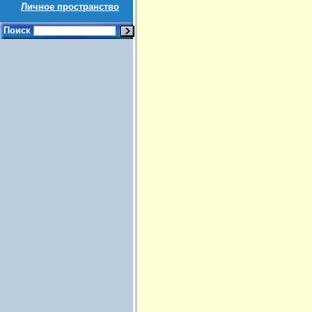
Личное пространство
Поиск