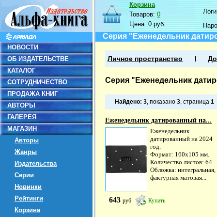
Корзина
Логин
Товаров:
0
Цена:
0 руб.
Пар
Серия "Еженедельник датир
НОВОСТИ
ОБ ИЗДАТЕЛЬСТВЕ
Личное пространство
До
КАТАЛОГ
Серия "Еженедельник дати
СОТРУДНИЧЕСТВО
ПРОДАЖА КНИГ
Найдено:
3
, показано
3
, страница
1
АВТОРЫ
ГАЛЕРЕЯ
Еженедельник датированный на...
МАГАЗИН
Еженедельник
датированный на 2024
Авторы
год.
Жанры
Формат: 160х105 мм.
Количество листов: 64.
Издательства
Обложка: интегральная,
Серии
фактурная матовая...
Новинки
Рейтинги
643
руб
Купить
Корзина