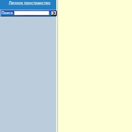
Личное пространство
Поиск