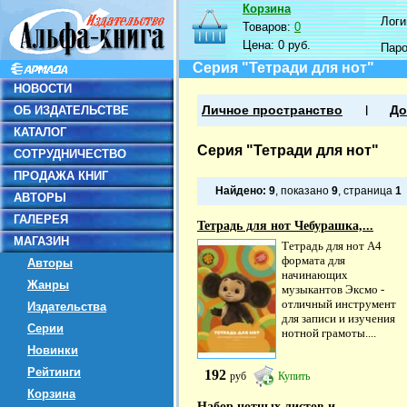
Корзина
Логин
Товаров:
0
Цена:
0 руб.
Пар
Серия "Тетради для нот"
НОВОСТИ
ОБ ИЗДАТЕЛЬСТВЕ
Личное пространство
До
КАТАЛОГ
Серия "Тетради для нот"
СОТРУДНИЧЕСТВО
ПРОДАЖА КНИГ
Найдено:
9
, показано
9
, страница
1
АВТОРЫ
ГАЛЕРЕЯ
Тетрадь для нот Чебурашка,...
МАГАЗИН
Тетрадь для нот А4
формата для
Авторы
начинающих
Жанры
музыкантов Эксмо -
отличный инструмент
Издательства
для записи и изучения
Серии
нотной грамоты....
Новинки
Рейтинги
192
руб
Купить
Корзина
Набор нотных листов и...