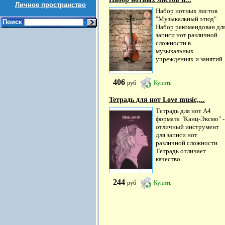
Личное пространство
Набор нотных листов
"Музыкальный этюд".
Поиск
Набор рекомендован дл
записи нот различной
сложности в
музыкальных
учреждениях и занятий..
406
руб
Купить
Тетрадь для нот Love music,...
Тетрадь для нот А4
формата "Канц-Эксмо" -
отличный инструмент
для записи нот
различной сложности.
Тетрадь отличает
качество...
244
руб
Купить