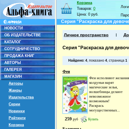
Корзина
Логин
Товаров:
0
Цена:
0 руб.
Пар
Серия "Раскраска для девоч
НОВОСТИ
ОБ ИЗДАТЕЛЬСТВЕ
Личное пространство
До
КАТАЛОГ
Серия "Раскраска для девоч
СОТРУДНИЧЕСТВО
ПРОДАЖА КНИГ
Найдено:
4
, показано
4
, страница
1
АВТОРЫ
ГАЛЕРЕЯ
Феи
МАГАЗИН
Феи исполняют желания
колдуньи варят
Авторы
магические зелья,
Жанры
волшебницы делают
невозможное
Издательства
возможным!
Серии
Раскрась
могущественных...
Новинки
Рейтинги
259
руб
Купить
Корзина
Балерины