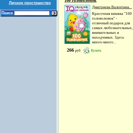
100 головоломок
Личное пространство
Дмитриева Валентина...
Поиск
Красочная книжка "100
головоломок" -
отличный подарок для
самых любознательных,
внимательных и
находчивых. Здесь
много-много...
266
руб
Купить