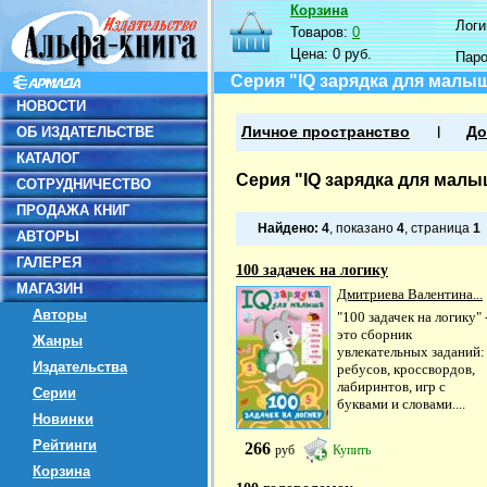
Корзина
Логин
Товаров:
0
Цена:
0 руб.
Пар
Серия "IQ зарядка для малы
НОВОСТИ
ОБ ИЗДАТЕЛЬСТВЕ
Личное пространство
До
КАТАЛОГ
Серия "IQ зарядка для малы
СОТРУДНИЧЕСТВО
ПРОДАЖА КНИГ
Найдено:
4
, показано
4
, страница
1
АВТОРЫ
ГАЛЕРЕЯ
100 задачек на логику
МАГАЗИН
Дмитриева Валентина...
Авторы
"100 задачек на логику" 
это сборник
Жанры
увлекательных заданий:
Издательства
ребусов, кроссвордов,
лабиринтов, игр с
Серии
буквами и словами....
Новинки
Рейтинги
266
руб
Купить
Корзина