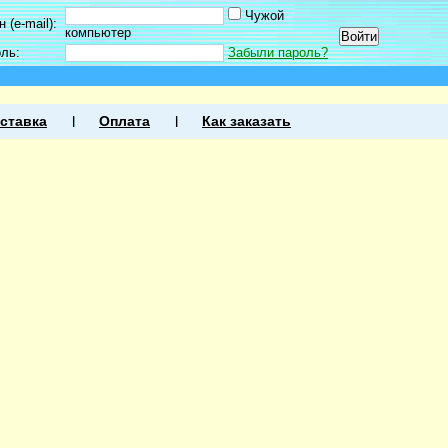
Чужой
 (e-mail):
компьютер
оль:
Забыли пароль?
ставка
Оплата
Как заказать