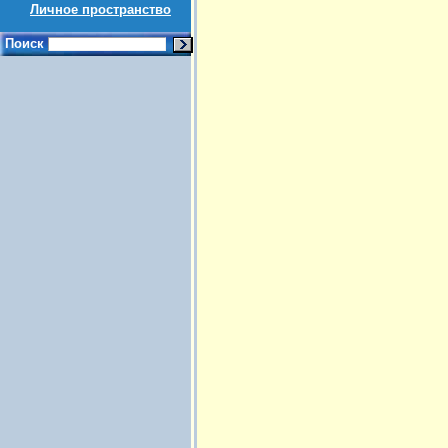
Личное пространство
Поиск