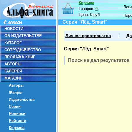
Корзина
Логин
Товаров:
0
Цена:
0 руб.
Пар
Серия "Лёд. Smart"
НОВОСТИ
ОБ ИЗДАТЕЛЬСТВЕ
Личное пространство
До
КАТАЛОГ
Серия "Лёд. Smart"
СОТРУДНИЧЕСТВО
ПРОДАЖА КНИГ
Поиск не дал результатов
АВТОРЫ
ГАЛЕРЕЯ
МАГАЗИН
Авторы
Жанры
Издательства
Серии
Новинки
Рейтинги
Корзина