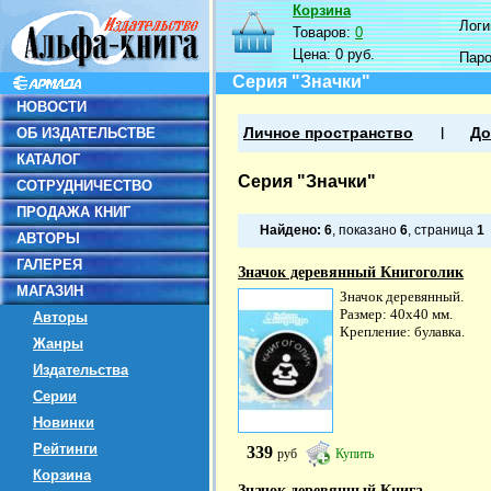
Корзина
Логин
Товаров:
0
Цена:
0 руб.
Пар
Серия "Значки"
НОВОСТИ
ОБ ИЗДАТЕЛЬСТВЕ
Личное пространство
До
КАТАЛОГ
Серия "Значки"
СОТРУДНИЧЕСТВО
ПРОДАЖА КНИГ
Найдено:
6
, показано
6
, страница
1
АВТОРЫ
ГАЛЕРЕЯ
Значок деревянный Книгоголик
МАГАЗИН
Значок деревянный.
Размер: 40х40 мм.
Авторы
Крепление: булавка.
Жанры
Издательства
Серии
Новинки
Рейтинги
339
руб
Купить
Корзина
Значок деревянный Книга