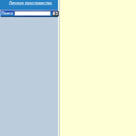
Личное пространство
Поиск