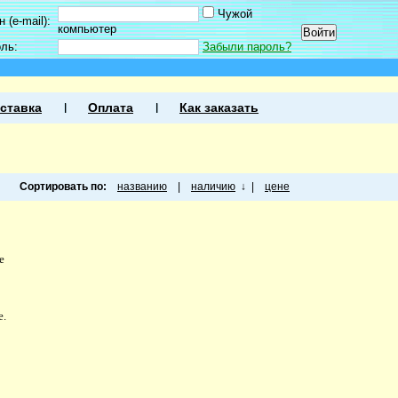
Чужой
 (e-mail):
компьютер
оль:
Забыли пароль?
ставка
Оплата
Как заказать
Сортировать по:
названию
|
наличию
↓
|
цене
е
е.