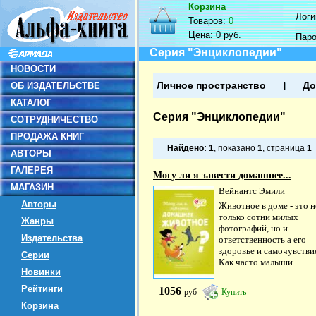
Корзина
Логин
Товаров:
0
Цена:
0 руб.
Пар
Серия "Энциклопедии"
НОВОСТИ
ОБ ИЗДАТЕЛЬСТВЕ
Личное пространство
До
КАТАЛОГ
Серия "Энциклопедии"
СОТРУДНИЧЕСТВО
ПРОДАЖА КНИГ
Найдено:
1
, показано
1
, страница
1
АВТОРЫ
ГАЛЕРЕЯ
Могу ли я завести домашнее...
МАГАЗИН
Вейнантс Эмили
Авторы
Животное в доме - это н
только сотни милых
Жанры
фотографий, но и
Издательства
ответственность а его
здоровье и самочувстви
Серии
Как часто малыши...
Новинки
Рейтинги
1056
руб
Купить
Корзина