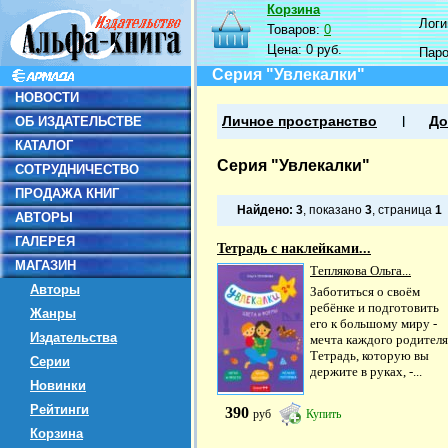
Корзина
Логин
Товаров:
0
Цена:
0 руб.
Пар
Серия "Увлекалки"
НОВОСТИ
ОБ ИЗДАТЕЛЬСТВЕ
Личное пространство
До
КАТАЛОГ
Серия "Увлекалки"
СОТРУДНИЧЕСТВО
ПРОДАЖА КНИГ
Найдено:
3
, показано
3
, страница
1
АВТОРЫ
ГАЛЕРЕЯ
Тетрадь с наклейками...
МАГАЗИН
Теплякова Ольга...
Авторы
Заботиться о своём
ребёнке и подготовить
Жанры
его к большому миру -
Издательства
мечта каждого родителя
Тетрадь, которую вы
Серии
держите в руках, -...
Новинки
Рейтинги
390
руб
Купить
Корзина