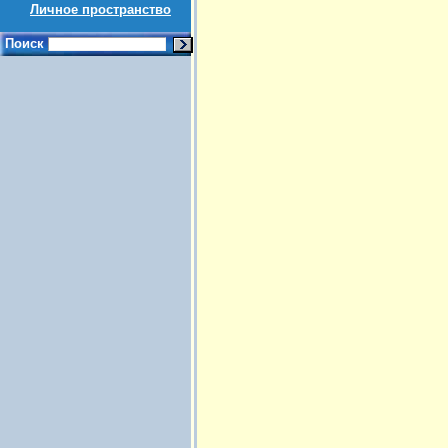
Личное пространство
Поиск