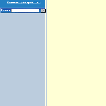
Личное пространство
Поиск