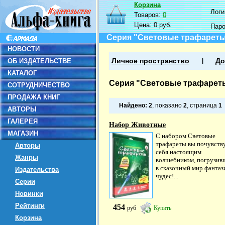
Корзина
Логин
Товаров:
0
Цена:
0 руб.
Пар
Серия "Световые трафарет
НОВОСТИ
ОБ ИЗДАТЕЛЬСТВЕ
Личное пространство
До
КАТАЛОГ
Серия "Световые трафарет
СОТРУДНИЧЕСТВО
ПРОДАЖА КНИГ
Найдено:
2
, показано
2
, страница
1
АВТОРЫ
ГАЛЕРЕЯ
Набор Животные
МАГАЗИН
С набором Световые
трафареты вы почувств
Авторы
себя настоящим
Жанры
волшебником, погрузив
в сказочный мир фантаз
Издательства
чудес!...
Серии
Новинки
Рейтинги
454
руб
Купить
Корзина