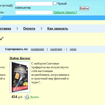
Чужой
 (e-mail):
компьютер
оль:
Забыли пароль?
ы"
ставка
Оплата
Как заказать
ы"
Сортировать по:
названию
|
наличию
↓
|
цене
Набор Космос
С набором Световые
уете
трафареты вы почувствуете
себя настоящим
шись
волшебником, погрузившись
ий и
в сказочный мир фантазий и
чудес!...
454
руб
Купить