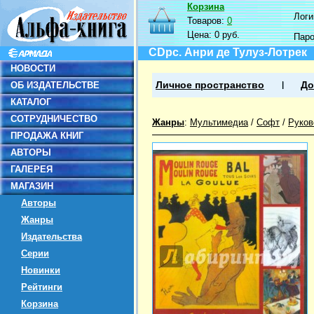
Корзина
Логин
Товаров:
0
Цена:
0 руб.
Пар
CDpc. Анри де Тулуз-Лотрек
НОВОСТИ
ОБ ИЗДАТЕЛЬСТВЕ
Личное пространство
До
КАТАЛОГ
СОТРУДНИЧЕСТВО
Жанры
:
Мультимедиа
/
Софт
/
Руков
ПРОДАЖА КНИГ
АВТОРЫ
ГАЛЕРЕЯ
МАГАЗИН
Авторы
Жанры
Издательства
Серии
Новинки
Рейтинги
Корзина