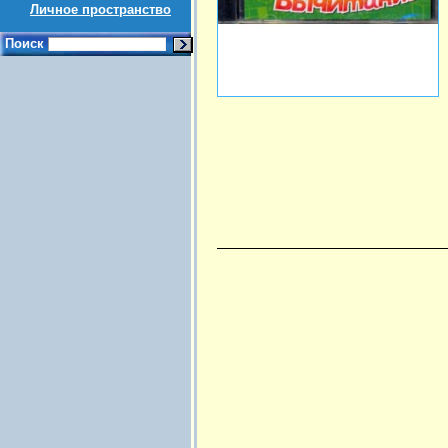
Личное пространство
Поиск