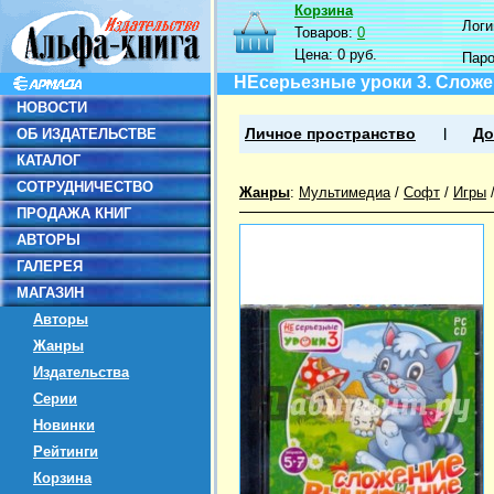
Корзина
Логин
Товаров:
0
Цена:
0 руб.
Пар
НЕсерьезные уроки 3. Сложе
НОВОСТИ
ОБ ИЗДАТЕЛЬСТВЕ
Личное пространство
До
КАТАЛОГ
СОТРУДНИЧЕСТВО
Жанры
:
Мультимедиа
/
Софт
/
Игры
ПРОДАЖА КНИГ
АВТОРЫ
ГАЛЕРЕЯ
МАГАЗИН
Авторы
Жанры
Издательства
Серии
Новинки
Рейтинги
Корзина