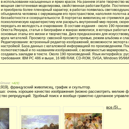
в использовании насыщенных и ярких красок. На раннем этапе творчество м
мощная светотеневая моделировка, свойственная работам Курбе. Постепен
и приобрела более пленэрный характер; в работах появилась световоздушна
объединяла человека с окружающим его пространством, наполняя полотна
беззаботности и созерцательности. В портретах живописец не стремился д
психологическую характеристику или раскрыть внутренний мир героев, скоре
передать их молодость и очарование. В составе издания - около 190 произв
Огюста Ренуара, статья о биографии и жанрах живописи, в которых работал 
основные этапы его жизни и творчества. Диск предназначен для искусствове
круга читателей. Просмотр: сквозной просмотр превью, режим альбома и сла
Редактирование: встроенный редактор изображений, возможности экспорта 
настройкой. База данных с каталожной информацией по произведениям. Пои
полнотекстовый и по названиям изображений, с возможностью маркировать,
создавать закладки в тексте. Около 190 произведений. Язык интерфейса: ру
требования: IBM PC 486 и выше, 16 MB RAM, CD-ROM, SVGA, Windows 95/98/
рейтинг:
)
+423
1919), французский живописец, график и скульптор.
шо: очень хорошее качество изображения (можно рассмотреть мелкие ф
ство репродукций. Удобный поиск и вообще грамотно сделанное управле
все (5)...