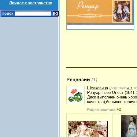
Личное пространство
Поиск
Рецензии
(1)
Шелковица
(рецензий:
281
, 
Ренуар Пьер Oгюст (1841-
Диск выполнен очень хоро
качества),большое количе
+2
Рейтинг рецензии: