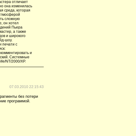
астера отличает
но она изменилась
я среда, которая
 атмосферой
ать сложную
е, он хотел
едений Пьера
мастер, а также
дов и широкого
йд-шоу.
и печати с
ск:
 комментировать и
сский. Системные
Me/NT/2000/XP.
07.03.2010 22:15:43
рагменты без потери
ние программой.