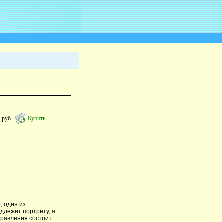
9
руб
Купить
, один из
длежит портрету, а
правления состоит