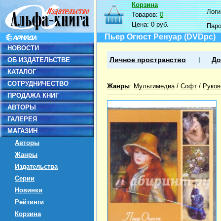
Корзина
Логин
Товаров:
0
Цена:
0 руб.
Пар
Пьер Огюст Ренуар (DVDpc)
НОВОСТИ
ОБ ИЗДАТЕЛЬСТВЕ
Личное пространство
До
КАТАЛОГ
СОТРУДНИЧЕСТВО
Жанры
:
Мультимедиа
/
Софт
/
Руков
ПРОДАЖА КНИГ
АВТОРЫ
ГАЛЕРЕЯ
МАГАЗИН
Авторы
Жанры
Издательства
Серии
Новинки
Рейтинги
Корзина