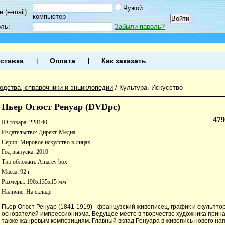
Чужой
 (e-mail):
компьютер
оль:
Забыли пароль?
ставка
Оплата
Как заказать
одства, справочники и энциклопедии
/
Культура. Искусство
Пьер Огюст Ренуар (DVDpc)
47
ID товара: 228140
Издательство:
Директ-Медиа
Серия:
Мировое искусство в лицах
Год выпуска: 2010
Тип обложки: Amarey box
Масса: 92 г
Размеры: 190x135x15 мм
Наличие:
На складе
Пьер Огюст Ренуар (1841-1919) - французский живописец, график и скульптор
основателей импрессионизма. Ведущее место в творчестве художника прина
также жанровым композициям. Главный вклад Ренуара в живопись нового на