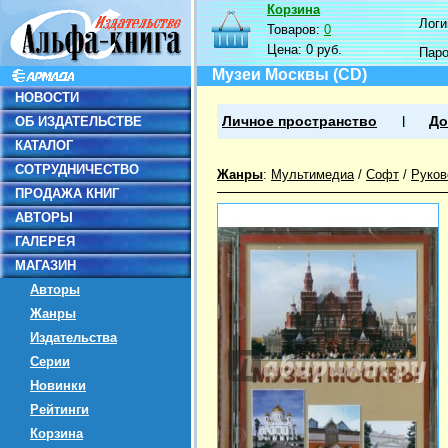
Корзина
Логин
Товаров:
0
Цена:
0 руб.
Пар
Музеи Москвы (CD)
НОВОСТИ
ОБ ИЗДАТЕЛЬСТВЕ
Личное пространство
До
КАТАЛОГ
СОТРУДНИЧЕСТВО
Жанры
:
Мультимедиа
/
Софт
/
Руков
ПРОДАЖА КНИГ
АВТОРЫ
ГАЛЕРЕЯ
МАГАЗИН
Авторы
Жанры
Издательства
Серии
Новинки
Рейтинги
Корзина